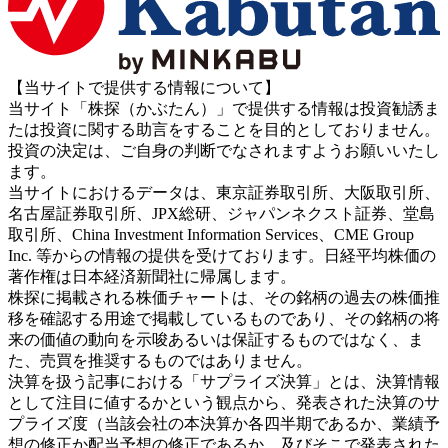
【当サイトで提供する情報について】
当サイト「株探（かぶたん）」で提供する情報は投資勧誘ま
たは投資に関する助言をすることを目的としておりません。
投資の決定は、ご自身の判断でなされますようお願いいたし
ます。
当サイトにおけるデータは、東京証券取引所、大阪取引所、
名古屋証券取引所、JPX総研、ジャパンネクスト証券、堂島
取引所、China Investment Information Services、CME Group
Inc. 等からの情報の提供を受けております。日経平均株価の
著作権は日本経済新聞社に帰属します。
株探に掲載される株価チャートは、その銘柄の過去の株価推
移を確認する用途で掲載しているものであり、その銘柄の将
来の価値の動向を示唆あるいは保証するものではなく、ま
た、売買を推奨するものではありません。
決算を扱う記事における「サプライズ決算」とは、決算情報
として注目に値するかという観点から、発表された決算のサ
プライズ度（当該会社の本決算か各四半期であるか、業績予
想の修正か配当予想の修正であるか、及びそこで発表された