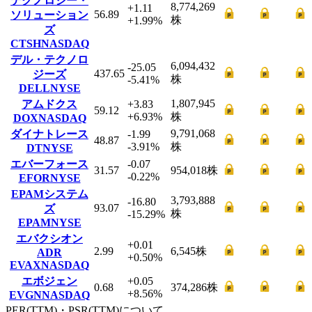
テクノロジー・
8,774,269
+1.11
56.89
ソリューション
株
+1.99
%
ズ
CTSH
NASDAQ
デル・テクノロ
6,094,432
-25.05
437.65
ジーズ
株
-5.41
%
DELL
NYSE
1,807,945
アムドクス
+3.83
59.12
+6.93
%
株
DOX
NASDAQ
9,791,068
ダイナトレース
-1.99
48.87
-3.91
%
株
DT
NYSE
エバーフォース
-0.07
31.57
954,018
株
-0.22
%
EFOR
NYSE
EPAMシステム
3,793,888
-16.80
93.07
ズ
株
-15.29
%
EPAM
NYSE
エバクシオン
+0.01
2.99
6,545
株
ADR
+0.50
%
EVAX
NASDAQ
エボジェン
+0.05
0.68
374,286
株
+8.56
%
EVGN
NASDAQ
PER(TTM)・PSR(TTM)について