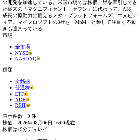
の開発を加速している。米国市場では株価上昇を牽引してき
た従来の「マグニフィセント・セブン」に代わって、AIを
成長の原動力に据えるメタ・プラットフォームズ、エヌビデ
ィア、マイクロソフトの3社を「MnM」と称して注目する動
きも強まっている。
市場
全市場
NYSE
NASDAQ
種類
全銘柄
普通株
ETF
ADR
REIT
表示件數：
0
件
株価：2026年08月06日 16:00現在
株価は15分ディレイ