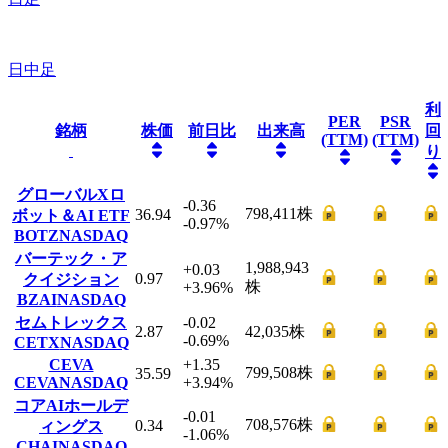
日中足
利
PER
PSR
銘柄
株価
前日比
出来高
回
(TTM)
(TTM)
り
グローバルXロ
-0.36
798,411
株
36.94
ボット＆AI ETF
-0.97
%
BOTZ
NASDAQ
バーテック・ア
1,988,943
+0.03
0.97
クイジション
株
+3.96
%
BZAI
NASDAQ
セムトレックス
-0.02
2.87
42,035
株
-0.69
%
CETX
NASDAQ
CEVA
+1.35
799,508
株
35.59
CEVA
NASDAQ
+3.94
%
コアAIホールデ
-0.01
708,576
株
0.34
ィングス
-1.06
%
CHAI
NASDAQ