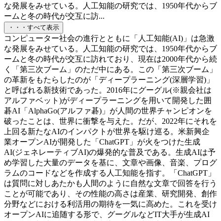
な発展をみせている。人工知能の研究では、1950年代からブ
ームと冬の時代が交互に訪...
・・・すべて表示
コンピューター社会の進行とともに「人工知能(AI)」は急激
な発展をみせている。人工知能の研究では、1950年代からブ
ームと冬の時代が交互に訪れており、現在は2000年代から続
く「第三次ブーム」のただ中にある。この「第三次ブーム」
の革新をもたらしたのが「ディープラーニング(深層学習)」
と呼ばれる新技術であった。2016年にグーグル(※親会社は
アルファベット)がディープラーニングを用いて開発した囲
碁AI「AlphaGo(アルファ碁)」が人間の世界チャンピオンを
破ったことは、世界に衝撃を与えた。だが、2022年にそれを
上回る新たなAIのインパクトが世界を駆け巡る。米新興企
業オープンAIが開発した「ChatGPT」が火をつけた生成
AI(ジェネレーティブAI)の爆発的な普及である。生成AIは予
め学習した大量のデータを基に、文章や画像、音楽、プログ
ラムのコードなどを作成する人工知能を指す。「ChatGPT」
は質問に対しあたかも人間のように自然な文章で回答を行う
ことが可能であり、その性能の高さは産業、研究開発、創作
分野などにおける利活用の期待を一気に高めた。これを受け
オープンAIに追随する形で、グーグルなどIT大手が生成AI