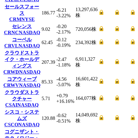
セールスフォー
13,297,636
-6.21
186.77
ス
株
-3.22
%
CRM
NYSE
セレンス
-0.20
9.02
720,056
株
-2.17
%
CRNC
NASDAQ
コーベル
-0.12
62.45
234,392
株
-0.19
%
CRVL
NASDAQ
クラウドストラ
6,911,327
イク・ホールデ
-2.47
207.39
-1.18
%
株
ィングス
CRWD
NASDAQ
16,601,422
コアウィーブ
-4.56
85.33
-5.07
%
株
CRWV
NASDAQ
クラウダストラ
+0.79
164,077
株
5.71
クチャー
+16.16
%
CSAI
NASDAQ
シスコ・システ
14,049,692
-0.62
120.88
ムズ
株
-0.51
%
CSCO
NASDAQ
コグニザント・