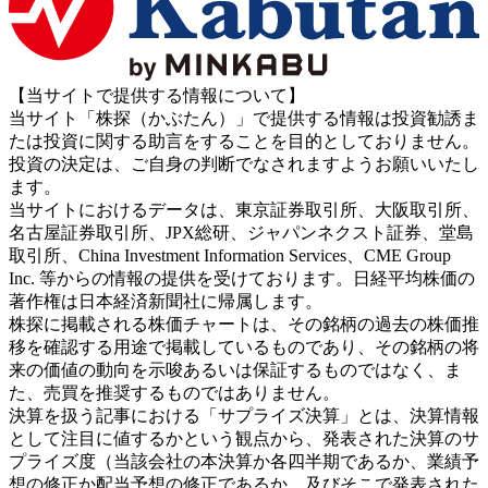
【当サイトで提供する情報について】
当サイト「株探（かぶたん）」で提供する情報は投資勧誘ま
たは投資に関する助言をすることを目的としておりません。
投資の決定は、ご自身の判断でなされますようお願いいたし
ます。
当サイトにおけるデータは、東京証券取引所、大阪取引所、
名古屋証券取引所、JPX総研、ジャパンネクスト証券、堂島
取引所、China Investment Information Services、CME Group
Inc. 等からの情報の提供を受けております。日経平均株価の
著作権は日本経済新聞社に帰属します。
株探に掲載される株価チャートは、その銘柄の過去の株価推
移を確認する用途で掲載しているものであり、その銘柄の将
来の価値の動向を示唆あるいは保証するものではなく、ま
た、売買を推奨するものではありません。
決算を扱う記事における「サプライズ決算」とは、決算情報
として注目に値するかという観点から、発表された決算のサ
プライズ度（当該会社の本決算か各四半期であるか、業績予
想の修正か配当予想の修正であるか、及びそこで発表された