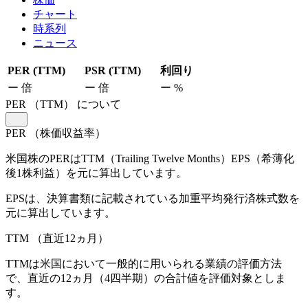
チャート
時系列
ニュース
PER (TTM)
PSR (TTM)
利回り
ー
倍
ー
倍
ー
%
PER
（TTM）
について
PER
（株価収益率）
米国株のPERはTTM（Trailing Twelve Months）EPS（希薄化
後1株利益）を元に算出しています。
EPSは、決算書類に記載されている加重平均発行済株式数を
元に算出しています。
TTM
（直近12ヵ月）
TTMは米国において一般的に用いられる業績の評価方法
で、直近の12ヵ月（4四半期）の合計値を評価対象としま
す。