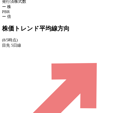
発行済株式数
ー
株
PBR
ー
倍
株価トレンド平均線方向
(8/5時点)
目先
5日線