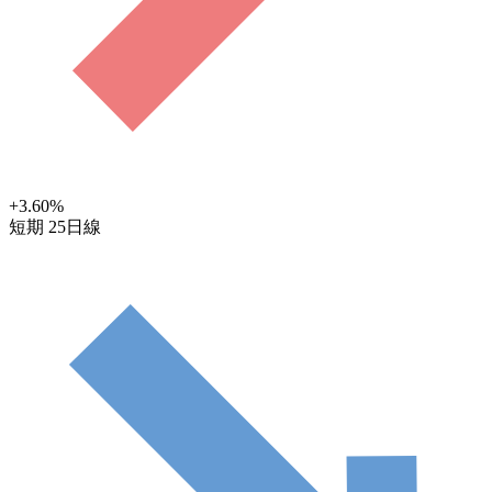
+3.60
%
短期
25日線