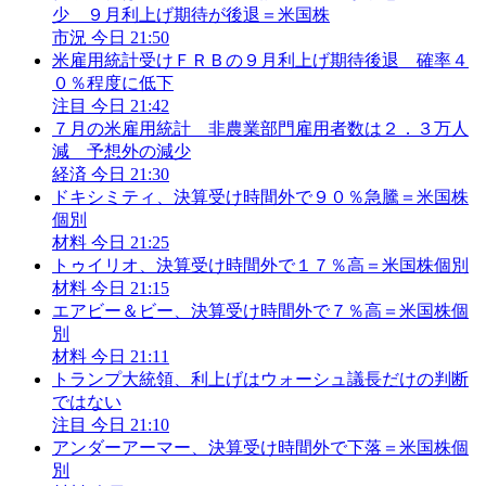
少 ９月利上げ期待が後退＝米国株
市況
今日 21:50
米雇用統計受けＦＲＢの９月利上げ期待後退 確率４
０％程度に低下
注目
今日 21:42
７月の米雇用統計 非農業部門雇用者数は２．３万人
減 予想外の減少
経済
今日 21:30
ドキシミティ、決算受け時間外で９０％急騰＝米国株
個別
材料
今日 21:25
トゥイリオ、決算受け時間外で１７％高＝米国株個別
材料
今日 21:15
エアビー＆ビー、決算受け時間外で７％高＝米国株個
別
材料
今日 21:11
トランプ大統領、利上げはウォーシュ議長だけの判断
ではない
注目
今日 21:10
アンダーアーマー、決算受け時間外で下落＝米国株個
別