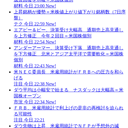
材料
今日 23:00
New!
上昇銘柄が優勢＝米株値上がり値下がり銘柄数（7日序
盤）
テク
今日 22:59
New!
エアビー＆ビー、決算受け大幅高 通期売上高見通し
を上方修正 今年２回目＝米国株個別
材料
今日 22:54
New!
アンダーアーマー、決算受け下落 通期売上高見通し
を下方修正 北米とアジア太平洋で需要軟化＝米国株
個別
材料
今日 22:43
New!
米ＮＥＣ委員長 米雇用統計がＦＲＢへの圧力を和ら
げる
注目
今日 22:38
New!
ダウ平均は小幅安で始まる ナスダックは大幅高＝米
国株オープン
市況
今日 22:34
New!
ＦＲＢ、米雇用統計で利上げの是非の再検討を迫られ
る可能性
注目
今日 22:21
ダウ先物は上昇 米雇用統計でＮＦＰが予想外の減