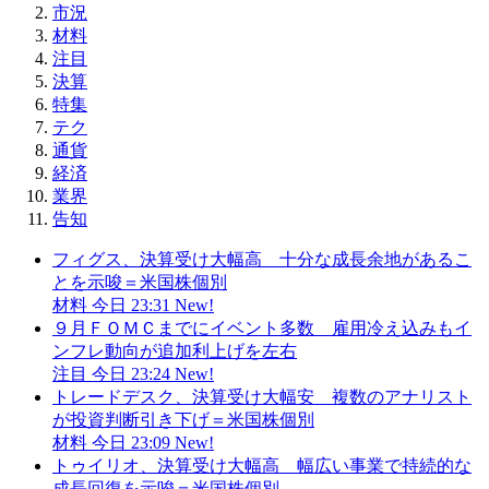
市況
材料
注目
決算
特集
テク
通貨
経済
業界
告知
フィグス、決算受け大幅高 十分な成長余地があるこ
とを示唆＝米国株個別
材料
今日 23:31
New!
９月ＦＯＭＣまでにイベント多数 雇用冷え込みもイ
ンフレ動向が追加利上げを左右
注目
今日 23:24
New!
トレードデスク、決算受け大幅安 複数のアナリスト
が投資判断引き下げ＝米国株個別
材料
今日 23:09
New!
トゥイリオ、決算受け大幅高 幅広い事業で持続的な
成長回復を示唆＝米国株個別