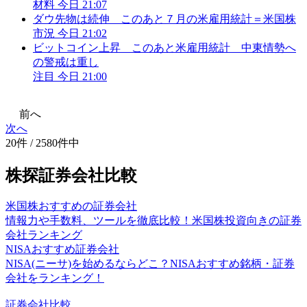
材料
今日 21:07
ダウ先物は続伸 このあと７月の米雇用統計＝米国株
市況
今日 21:02
ビットコイン上昇 このあと米雇用統計 中東情勢へ
の警戒は重し
注目
今日 21:00
前へ
次へ
20件 / 2580件中
株探証券会社比較
米国株おすすめの証券会社
情報力や手数料、ツールを徹底比較！米国株投資向きの証券
会社ランキング
NISAおすすめ証券会社
NISA(ニーサ)を始めるならどこ？NISAおすすめ銘柄・証券
会社をランキング！
証券会社比較