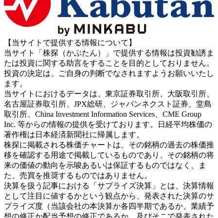
【当サイトで提供する情報について】
当サイト「株探（かぶたん）」で提供する情報は投資勧誘ま
たは投資に関する助言をすることを目的としておりません。
投資の決定は、ご自身の判断でなされますようお願いいたし
ます。
当サイトにおけるデータは、東京証券取引所、大阪取引所、
名古屋証券取引所、JPX総研、ジャパンネクスト証券、堂島
取引所、China Investment Information Services、CME Group
Inc. 等からの情報の提供を受けております。日経平均株価の
著作権は日本経済新聞社に帰属します。
株探に掲載される株価チャートは、その銘柄の過去の株価推
移を確認する用途で掲載しているものであり、その銘柄の将
来の価値の動向を示唆あるいは保証するものではなく、ま
た、売買を推奨するものではありません。
決算を扱う記事における「サプライズ決算」とは、決算情報
として注目に値するかという観点から、発表された決算のサ
プライズ度（当該会社の本決算か各四半期であるか、業績予
想の修正か配当予想の修正であるか、及びそこで発表された