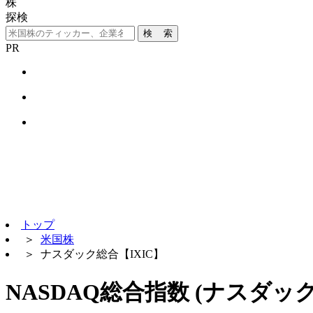
株
探検
検 索
PR
トップ
＞
米国株
＞
ナスダック総合【IXIC】
NASDAQ総合指数 (ナスダッ