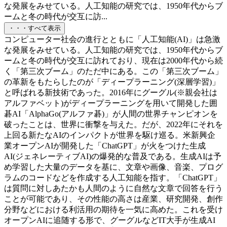
な発展をみせている。人工知能の研究では、1950年代からブ
ームと冬の時代が交互に訪...
・・・すべて表示
コンピューター社会の進行とともに「人工知能(AI)」は急激
な発展をみせている。人工知能の研究では、1950年代からブ
ームと冬の時代が交互に訪れており、現在は2000年代から続
く「第三次ブーム」のただ中にある。この「第三次ブーム」
の革新をもたらしたのが「ディープラーニング(深層学習)」
と呼ばれる新技術であった。2016年にグーグル(※親会社は
アルファベット)がディープラーニングを用いて開発した囲
碁AI「AlphaGo(アルファ碁)」が人間の世界チャンピオンを
破ったことは、世界に衝撃を与えた。だが、2022年にそれを
上回る新たなAIのインパクトが世界を駆け巡る。米新興企
業オープンAIが開発した「ChatGPT」が火をつけた生成
AI(ジェネレーティブAI)の爆発的な普及である。生成AIは予
め学習した大量のデータを基に、文章や画像、音楽、プログ
ラムのコードなどを作成する人工知能を指す。「ChatGPT」
は質問に対しあたかも人間のように自然な文章で回答を行う
ことが可能であり、その性能の高さは産業、研究開発、創作
分野などにおける利活用の期待を一気に高めた。これを受け
オープンAIに追随する形で、グーグルなどIT大手が生成AI