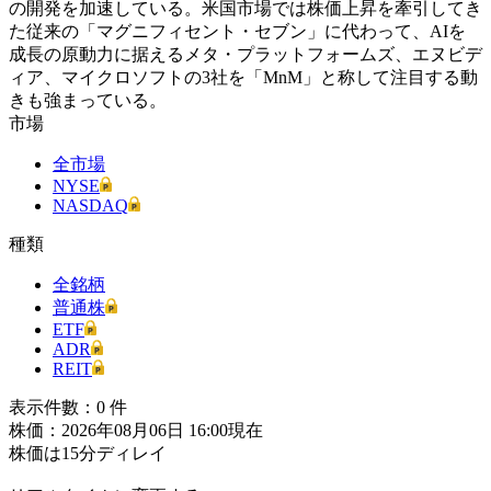
の開発を加速している。米国市場では株価上昇を牽引してき
た従来の「マグニフィセント・セブン」に代わって、AIを
成長の原動力に据えるメタ・プラットフォームズ、エヌビデ
ィア、マイクロソフトの3社を「MnM」と称して注目する動
きも強まっている。
市場
全市場
NYSE
NASDAQ
種類
全銘柄
普通株
ETF
ADR
REIT
表示件數：
0
件
株価：2026年08月06日 16:00現在
株価は15分ディレイ