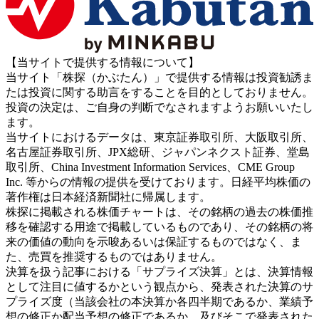
【当サイトで提供する情報について】
当サイト「株探（かぶたん）」で提供する情報は投資勧誘ま
たは投資に関する助言をすることを目的としておりません。
投資の決定は、ご自身の判断でなされますようお願いいたし
ます。
当サイトにおけるデータは、東京証券取引所、大阪取引所、
名古屋証券取引所、JPX総研、ジャパンネクスト証券、堂島
取引所、China Investment Information Services、CME Group
Inc. 等からの情報の提供を受けております。日経平均株価の
著作権は日本経済新聞社に帰属します。
株探に掲載される株価チャートは、その銘柄の過去の株価推
移を確認する用途で掲載しているものであり、その銘柄の将
来の価値の動向を示唆あるいは保証するものではなく、ま
た、売買を推奨するものではありません。
決算を扱う記事における「サプライズ決算」とは、決算情報
として注目に値するかという観点から、発表された決算のサ
プライズ度（当該会社の本決算か各四半期であるか、業績予
想の修正か配当予想の修正であるか、及びそこで発表された