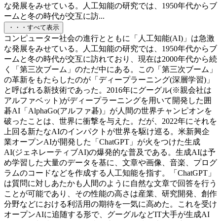
な発展をみせている。人工知能の研究では、1950年代からブ
ームと冬の時代が交互に訪...
・・・すべて表示
コンピューター社会の進行とともに「人工知能(AI)」は急激
な発展をみせている。人工知能の研究では、1950年代からブ
ームと冬の時代が交互に訪れており、現在は2000年代から続
く「第三次ブーム」のただ中にある。この「第三次ブーム」
の革新をもたらしたのが「ディープラーニング(深層学習)」
と呼ばれる新技術であった。2016年にグーグル(※親会社は
アルファベット)がディープラーニングを用いて開発した囲
碁AI「AlphaGo(アルファ碁)」が人間の世界チャンピオンを
破ったことは、世界に衝撃を与えた。だが、2022年にそれを
上回る新たなAIのインパクトが世界を駆け巡る。米新興企
業オープンAIが開発した「ChatGPT」が火をつけた生成
AI(ジェネレーティブAI)の爆発的な普及である。生成AIは予
め学習した大量のデータを基に、文章や画像、音楽、プログ
ラムのコードなどを作成する人工知能を指す。「ChatGPT」
は質問に対しあたかも人間のように自然な文章で回答を行う
ことが可能であり、その性能の高さは産業、研究開発、創作
分野などにおける利活用の期待を一気に高めた。これを受け
オープンAIに追随する形で、グーグルなどIT大手が生成AI