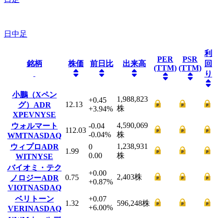
日中足
利
PER
PSR
銘柄
株価
前日比
出来高
回
(TTM)
(TTM)
り
小鵬（Xペン
1,988,823
+0.45
12.13
グ）ADR
株
+3.94
%
XPEV
NYSE
4,590,069
ウォルマート
-0.04
112.03
-0.04
%
株
WMT
NASDAQ
1,238,931
ウィプロADR
0
1.99
0.00
株
WIT
NYSE
バイオミ・テク
+0.00
2,403
株
0.75
ノロジーADR
+0.87
%
VIOT
NASDAQ
ベリトーン
+0.07
1.32
596,248
株
+6.00
%
VERI
NASDAQ