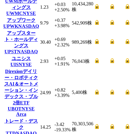
UWMホールデ
10,434,280
+0.03
1.23
ィングス
株
+2.50
%
UWMC
NYSE
アップワーク
+0.37
9.79
542,909
株
+3.98
%
UPWK
NASDAQ
アップスター
ト・ホールディ
+0.69
30.40
989,269
株
+2.32
%
ングス
UPST
NASDAQ
ユニシス
+0.05
2.93
76,043
株
+1.91
%
UIS
NYSE
Direxionデイリ
ー・ロボティク
スAI＆オートメ
+0.82
ーション・イン
5,400
株
24.99
+3.39
%
デックス・ブル
2倍ETF
UBOT
NYSE
Arca
トレード・デス
70,303,506
-3.42
14.25
ク
株
-19.33
%
TTD
NASDAQ