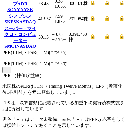
+0.38
800,878
株
23.48
プADR
+1.65
%
SONY
NYSE
シノプシス
+7.59
413.57
297,984
株
+1.87
%
SNPS
NASDAQ
スーパー・マイ
8,391,753
クロ・コンピュ
+0.75
30.13
+2.55
%
株
ーター
SMCI
NASDAQ
PER(TTM)・PSR(TTM)について
PER
(TTM)
・PSR
(TTM)
について
PER
（株価収益率）
米国株のPERはTTM（Trailing Twelve Months）EPS（希薄化
後1株利益）を元に算出しています。
EPSは、決算書類に記載されている加重平均発行済株式数を
元に算出しています。
黒色「－」はデータ未整備、赤色「
－
」はPERが赤字もしく
は損益トントンであることを示しています。