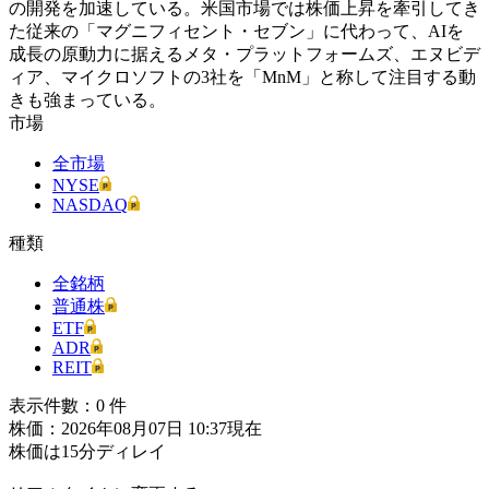
の開発を加速している。米国市場では株価上昇を牽引してき
た従来の「マグニフィセント・セブン」に代わって、AIを
成長の原動力に据えるメタ・プラットフォームズ、エヌビデ
ィア、マイクロソフトの3社を「MnM」と称して注目する動
きも強まっている。
市場
全市場
NYSE
NASDAQ
種類
全銘柄
普通株
ETF
ADR
REIT
表示件數：
0
件
株価：2026年08月07日 10:37現在
株価は15分ディレイ