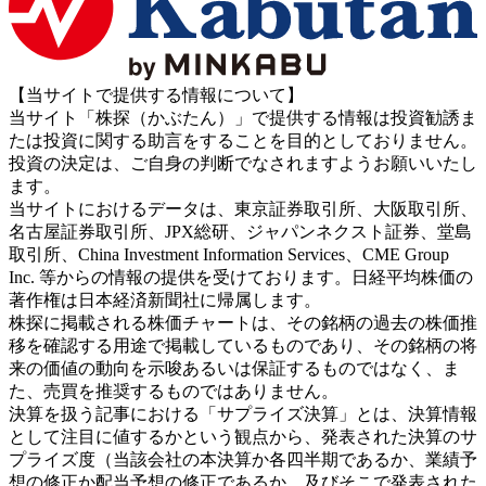
【当サイトで提供する情報について】
当サイト「株探（かぶたん）」で提供する情報は投資勧誘ま
たは投資に関する助言をすることを目的としておりません。
投資の決定は、ご自身の判断でなされますようお願いいたし
ます。
当サイトにおけるデータは、東京証券取引所、大阪取引所、
名古屋証券取引所、JPX総研、ジャパンネクスト証券、堂島
取引所、China Investment Information Services、CME Group
Inc. 等からの情報の提供を受けております。日経平均株価の
著作権は日本経済新聞社に帰属します。
株探に掲載される株価チャートは、その銘柄の過去の株価推
移を確認する用途で掲載しているものであり、その銘柄の将
来の価値の動向を示唆あるいは保証するものではなく、ま
た、売買を推奨するものではありません。
決算を扱う記事における「サプライズ決算」とは、決算情報
として注目に値するかという観点から、発表された決算のサ
プライズ度（当該会社の本決算か各四半期であるか、業績予
想の修正か配当予想の修正であるか、及びそこで発表された