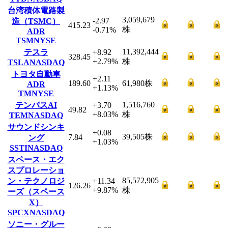
台湾積体電路製
3,059,679
-2.97
造（TSMC）
415.23
株
-0.71
%
ADR
TSM
NYSE
11,392,444
テスラ
+8.92
328.45
+2.79
%
株
TSLA
NASDAQ
トヨタ自動車
+2.11
189.60
61,980
株
ADR
+1.13
%
TM
NYSE
1,516,760
テンパスAI
+3.70
49.82
+8.03
%
株
TEM
NASDAQ
サウンドシンキ
+0.08
39,505
株
7.84
ング
+1.03
%
SSTI
NASDAQ
スペース・エク
スプロレーショ
85,572,905
ン・テクノロジ
+11.34
126.26
+9.87
%
株
ーズ（スペース
X）
SPCX
NASDAQ
ソニー・グルー