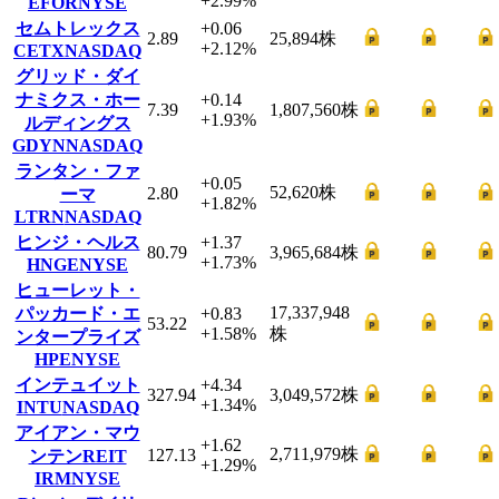
+2.99
%
EFOR
NYSE
セムトレックス
+0.06
2.89
25,894
株
+2.12
%
CETX
NASDAQ
グリッド・ダイ
ナミクス・ホー
+0.14
7.39
1,807,560
株
+1.93
%
ルディングス
GDYN
NASDAQ
ランタン・ファ
+0.05
52,620
株
2.80
ーマ
+1.82
%
LTRN
NASDAQ
ヒンジ・ヘルス
+1.37
80.79
3,965,684
株
+1.73
%
HNGE
NYSE
ヒューレット・
17,337,948
パッカード・エ
+0.83
53.22
+1.58
%
株
ンタープライズ
HPE
NYSE
インテュイット
+4.34
327.94
3,049,572
株
+1.34
%
INTU
NASDAQ
アイアン・マウ
+1.62
2,711,979
株
127.13
ンテンREIT
+1.29
%
IRM
NYSE