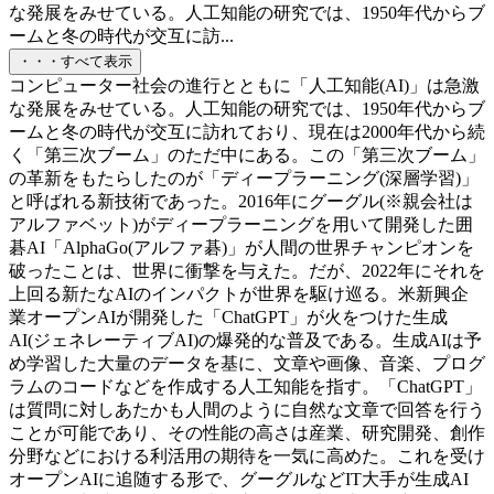
な発展をみせている。人工知能の研究では、1950年代からブ
ームと冬の時代が交互に訪...
・・・すべて表示
コンピューター社会の進行とともに「人工知能(AI)」は急激
な発展をみせている。人工知能の研究では、1950年代からブ
ームと冬の時代が交互に訪れており、現在は2000年代から続
く「第三次ブーム」のただ中にある。この「第三次ブーム」
の革新をもたらしたのが「ディープラーニング(深層学習)」
と呼ばれる新技術であった。2016年にグーグル(※親会社は
アルファベット)がディープラーニングを用いて開発した囲
碁AI「AlphaGo(アルファ碁)」が人間の世界チャンピオンを
破ったことは、世界に衝撃を与えた。だが、2022年にそれを
上回る新たなAIのインパクトが世界を駆け巡る。米新興企
業オープンAIが開発した「ChatGPT」が火をつけた生成
AI(ジェネレーティブAI)の爆発的な普及である。生成AIは予
め学習した大量のデータを基に、文章や画像、音楽、プログ
ラムのコードなどを作成する人工知能を指す。「ChatGPT」
は質問に対しあたかも人間のように自然な文章で回答を行う
ことが可能であり、その性能の高さは産業、研究開発、創作
分野などにおける利活用の期待を一気に高めた。これを受け
オープンAIに追随する形で、グーグルなどIT大手が生成AI