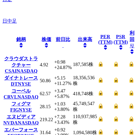
日中足
利
PER
PSR
銘柄
株価
前日比
出来高
回
(TTM)
(TTM)
り
クラウダストラ
+0.98
187,585
株
4.92
クチャー
+24.87
%
CSAI
NASDAQ
18,356,536
ダイナトレース
+5.15
50.86
+11.27
%
株
DT
NYSE
コーベル
+3.47
62.57
418,748
株
+5.87
%
CRVL
NASDAQ
45,749,547
フィグマ
+1.03
28.15
+3.80
%
株
FIG
NYSE
110,937,985
エヌビディア
+7.28
219.22
+3.43
%
株
NVDA
NASDAQ
エバーフォース
+0.92
31.64
1,094,580
株