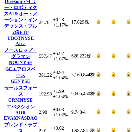
Direxionデイリ
ー・ロボティク
スAI＆オートメ
+0.28
ーション・イン
17,829
株
24.78
+1.17
%
デックス・ブル
2倍ETF
UBOT
NYSE
Arca
ノースロップ・
+5.92
628,222
株
557.47
グラマン
+1.07
%
NOC
NYSE
GEエアロスペ
+3.94
3,160,844
株
381.22
ース
+1.04
%
GE
NYSE
セールスフォー
+1.99
9,605,450
株
192.98
ス
+1.04
%
CRM
NYSE
エバクシオン
+0.03
2.98
9,748
株
ADR
+1.02
%
EVAX
NASDAQ
ブレンド・ラブ
+0.02
1,987,841
株
2.01
ス