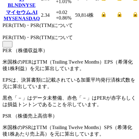
+1.01
%
BLND
NYSE
マイセウム.AI
+0.02
2.34
59,814
株
+0.86
%
MYSE
NASDAQ
PER(TTM)・PSR(TTM)について
PER
(TTM)
・PSR
(TTM)
について
PER
（株価収益率）
米国株のPERはTTM（Trailing Twelve Months）EPS（希薄化
後1株利益）を元に算出しています。
EPSは、決算書類に記載されている加重平均発行済株式数を
元に算出しています。
黒色「－」はデータ未整備、赤色「
－
」はPERが赤字もしく
は損益トントンであることを示しています。
PSR
（株価売上高倍率）
米国株のPSRはTTM（Trailing Twelve Months）SPS（希薄化
後1株あたり売上高）を元に算出しています。