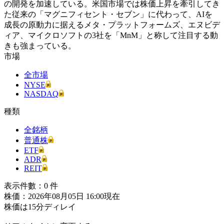
の開発を加速している。米国市場では株価上昇を牽引してき
た従来の「マグニフィセント・セブン」に代わって、AIを
成長の原動力に据えるメタ・プラットフォームズ、エヌビデ
ィア、マイクロソフトの3社を「MnM」と称して注目する動
きも強まっている。
市場
全市場
NYSE
NASDAQ
種類
全銘柄
普通株
ETF
ADR
REIT
表示件數：
0
件
株価：2026年08月05日 16:00現在
株価は15分ディレイ