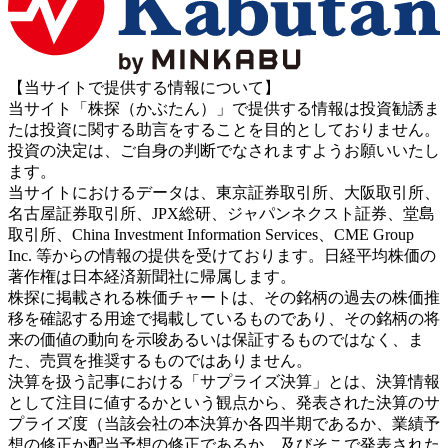
【当サイトで提供する情報について】
当サイト「株探（かぶたん）」で提供する情報は投資勧誘ま
たは投資に関する助言をすることを目的としておりません。
投資の決定は、ご自身の判断でなされますようお願いいたし
ます。
当サイトにおけるデータは、東京証券取引所、大阪取引所、
名古屋証券取引所、JPX総研、ジャパンネクスト証券、堂島
取引所、China Investment Information Services、CME Group
Inc. 等からの情報の提供を受けております。日経平均株価の
著作権は日本経済新聞社に帰属します。
株探に掲載される株価チャートは、その銘柄の過去の株価推
移を確認する用途で掲載しているものであり、その銘柄の将
来の価値の動向を示唆あるいは保証するものではなく、ま
た、売買を推奨するものではありません。
決算を扱う記事における「サプライズ決算」とは、決算情報
として注目に値するかという観点から、発表された決算のサ
プライズ度（当該会社の本決算か各四半期であるか、業績予
想の修正か配当予想の修正であるか、及びそこで発表された