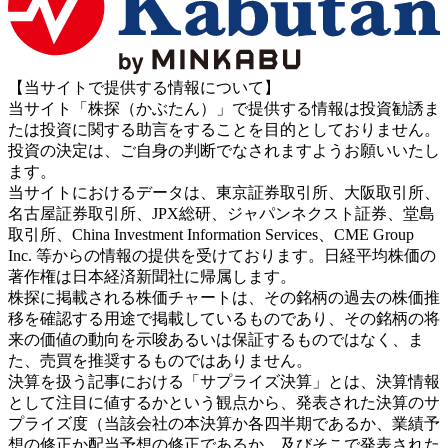
【当サイトで提供する情報について】
当サイト「株探（かぶたん）」で提供する情報は投資勧誘ま
たは投資に関する助言をすることを目的としておりません。
投資の決定は、ご自身の判断でなされますようお願いいたし
ます。
当サイトにおけるデータは、東京証券取引所、大阪取引所、
名古屋証券取引所、JPX総研、ジャパンネクスト証券、堂島
取引所、China Investment Information Services、CME Group
Inc. 等からの情報の提供を受けております。日経平均株価の
著作権は日本経済新聞社に帰属します。
株探に掲載される株価チャートは、その銘柄の過去の株価推
移を確認する用途で掲載しているものであり、その銘柄の将
来の価値の動向を示唆あるいは保証するものではなく、ま
た、売買を推奨するものではありません。
決算を扱う記事における「サプライズ決算」とは、決算情報
として注目に値するかという観点から、発表された決算のサ
プライズ度（当該会社の本決算か各四半期であるか、業績予
想の修正か配当予想の修正であるか、及びそこで発表された