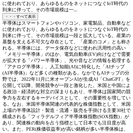
に使われており、あらゆるものをネットにつなぐIoT時代の
到来に伴って、その市場規模は一...
・・・すべて表示
半導体はスマートフォンやパソコン、家電製品、自動車など
に使われており、あらゆるものをネットにつなぐIoT時代の
到来に伴って、その市場規模は一段と拡大している。産業の
基盤を支える不可欠な存在として、「産業のコメ」とも称さ
れる。半導体には、データ保存などに使われ汎用性の高い
「メモリー半導体」のほか、電気自動車(EV)向けなどで需要
が拡大する「パワー半導体」、光や音などの情報を処理する
「アナログ半導体」、人工知能(AI)に特化した「AIチップ
(AI半導体)」など多くの種類がある。なかでもAIチップの分
野では、2022年11月に米オープンAIが生成AI「ChatGPT」を
公開して以降、開発競争が一段と激化した。米国と中国によ
る政治・経済的な対立の深まりもあり、半導体は国家間の競
争力を左右するキーデバイスとして、その重要性を増してい
る。なお、米国半導体関連の代表的な株価指数として、米国
上場の半導体設計・製造・流通・販売を手掛ける主要30社で
構成される「フィラデルフィア半導体株指数(SOX指数)」が
あり、関連株の動向を占う指標として日本でも注目度が高
い。また、PER(株価収益率)が高い銘柄が多い半導体株は、