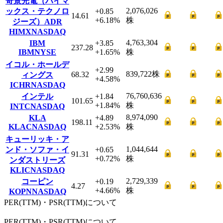
奇景光電（ハイマ
2,076,026
ックス・テクノロ
+0.85
14.61
+6.18
%
株
ジーズ）ADR
HIMX
NASDAQ
4,763,304
IBM
+3.85
237.28
IBM
NYSE
+1.65
%
株
イコル・ホールデ
+2.99
839,722
株
68.32
ィングス
+4.58
%
ICHR
NASDAQ
76,760,636
インテル
+1.84
101.65
+1.84
%
株
INTC
NASDAQ
8,974,090
KLA
+4.89
198.11
KLAC
NASDAQ
+2.53
%
株
キューリッキ・ア
1,044,644
ンド・ソファ・イ
+0.65
91.31
+0.72
%
株
ンダストリーズ
KLIC
NASDAQ
2,729,339
コーピン
+0.19
4.27
+4.66
%
株
KOPN
NASDAQ
PER(TTM)・PSR(TTM)について
PER
(TTM)
・PSR
(TTM)
について