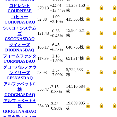
11,257,150
コヒレント
+44.91
379.13
+13.44
%
株
COHR
NYSE
コヒュー
+1.09
52.88
415,365
株
+2.10
%
COHU
NASDAQ
シスコ・システム
15,964,621
+0.55
121.43
ズ
株
+0.45
%
CSCO
NASDAQ
ダイオーズ
+6.45
105.17
640,756
株
+6.53
%
DIOD
NASDAQ
フォームファクタ
+2.18
117.39
651,214
株
+1.89
%
FORM
NASDAQ
グローバルファウ
5,722,533
+3.57
53.93
ンドリーズ
株
+7.09
%
GFS
NASDAQ
アルファベットC
14,516,684
-3.15
353.47
株
株
-0.88
%
GOOG
NASDAQ
アルファベットA
19,859,905
-3.45
354.30
株
株
-0.96
%
GOOGL
NASDAQ