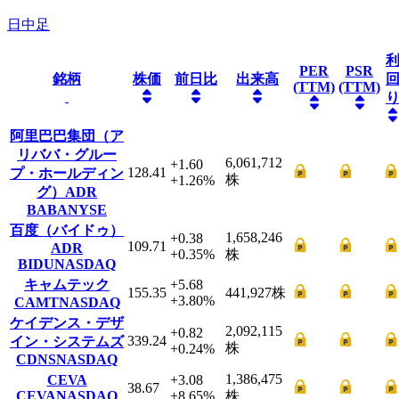
日中足
PER
PSR
銘柄
株価
前日比
出来高
(TTM)
(TTM)
阿里巴巴集団（ア
リババ・グルー
6,061,712
+1.60
128.41
プ・ホールディン
株
+1.26
%
グ）ADR
BABA
NYSE
百度（バイドゥ）
1,658,246
+0.38
109.71
ADR
+0.35
%
株
BIDU
NASDAQ
キャムテック
+5.68
155.35
441,927
株
+3.80
%
CAMT
NASDAQ
ケイデンス・デザ
2,092,115
+0.82
339.24
イン・システムズ
株
+0.24
%
CDNS
NASDAQ
1,386,475
CEVA
+3.08
38.67
CEVA
NASDAQ
+8.65
%
株