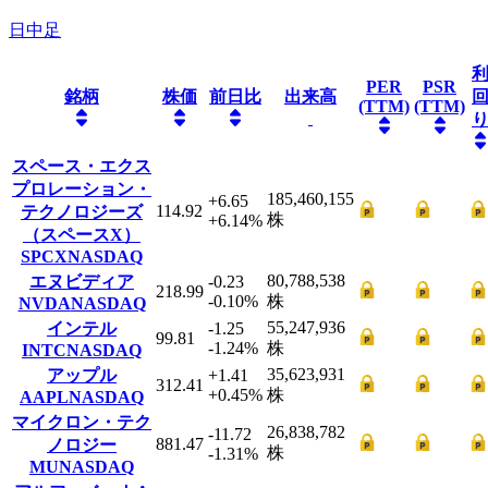
日中足
PER
PSR
銘柄
株価
前日比
出来高
(TTM)
(TTM)
スペース・エクス
プロレーション・
185,460,155
+6.65
114.92
テクノロジーズ
株
+6.14
%
（スペースX）
SPCX
NASDAQ
80,788,538
エヌビディア
-0.23
218.99
-0.10
%
株
NVDA
NASDAQ
55,247,936
インテル
-1.25
99.81
-1.24
%
株
INTC
NASDAQ
35,623,931
アップル
+1.41
312.41
+0.45
%
株
AAPL
NASDAQ
マイクロン・テク
26,838,782
-11.72
881.47
ノロジー
株
-1.31
%
MU
NASDAQ