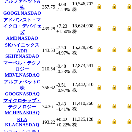
アルファベットA
19,546,702
-4.68
357.75
株
株
-1.29
%
GOOGL
NASDAQ
アドバンスト・マ
18,624,998
イクロ・デバイセ
+7.23
489.28
+1.50
%
株
ズ
AMD
NASDAQ
SKハイニックス
15,228,295
-7.50
143.53
ADR
-4.97
%
株
SKHY
NASDAQ
マーベル・テクノ
12,873,591
-0.48
210.54
ロジー
株
-0.23
%
MRVL
NASDAQ
アルファベットC
12,442,510
-3.51
356.62
株
株
-0.97
%
GOOG
NASDAQ
マイクロチップ・
11,410,260
-3.43
74.36
テクノロジー
株
-4.41
%
MCHP
NASDAQ
11,325,128
KLA
+0.42
193.22
KLAC
NASDAQ
+0.22
%
株