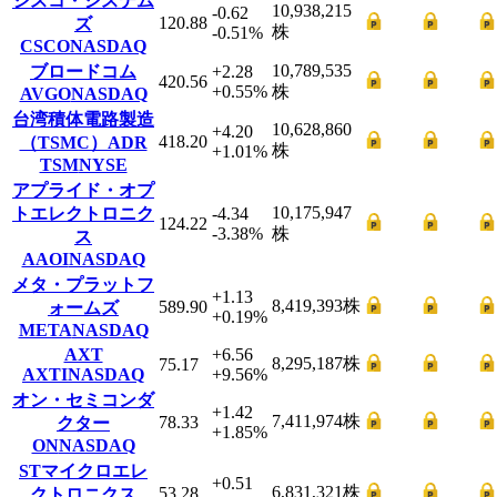
シスコ・システム
10,938,215
-0.62
120.88
ズ
株
-0.51
%
CSCO
NASDAQ
10,789,535
ブロードコム
+2.28
420.56
+0.55
%
株
AVGO
NASDAQ
台湾積体電路製造
10,628,860
+4.20
418.20
（TSMC）ADR
株
+1.01
%
TSM
NYSE
アプライド・オプ
10,175,947
トエレクトロニク
-4.34
124.22
-3.38
%
株
ス
AAOI
NASDAQ
メタ・プラットフ
+1.13
8,419,393
株
589.90
ォームズ
+0.19
%
META
NASDAQ
AXT
+6.56
8,295,187
株
75.17
AXTI
NASDAQ
+9.56
%
オン・セミコンダ
+1.42
7,411,974
株
78.33
クター
+1.85
%
ON
NASDAQ
STマイクロエレ
+0.51
6,831,321
株
53.28
クトロニクス