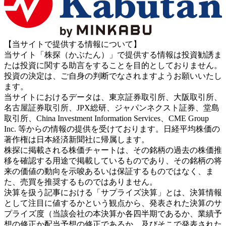
【当サイトで提供する情報について】
当サイト「株探（かぶたん）」で提供する情報は投資勧誘ま
たは投資に関する助言をすることを目的としておりません。
投資の決定は、ご自身の判断でなされますようお願いいたし
ます。
当サイトにおけるデータは、東京証券取引所、大阪取引所、
名古屋証券取引所、JPX総研、ジャパンネクスト証券、堂島
取引所、China Investment Information Services、CME Group
Inc. 等からの情報の提供を受けております。日経平均株価の
著作権は日本経済新聞社に帰属します。
株探に掲載される株価チャートは、その銘柄の過去の株価推
移を確認する用途で掲載しているものであり、その銘柄の将
来の価値の動向を示唆あるいは保証するものではなく、ま
た、売買を推奨するものではありません。
決算を扱う記事における「サプライズ決算」とは、決算情報
として注目に値するかという観点から、発表された決算のサ
プライズ度（当該会社の本決算か各四半期であるか、業績予
想の修正か配当予想の修正であるか、及びそこで発表された