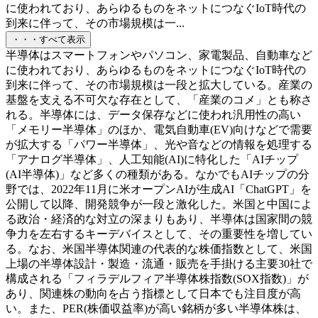
に使われており、あらゆるものをネットにつなぐIoT時代の
到来に伴って、その市場規模は一...
・・・すべて表示
半導体はスマートフォンやパソコン、家電製品、自動車など
に使われており、あらゆるものをネットにつなぐIoT時代の
到来に伴って、その市場規模は一段と拡大している。産業の
基盤を支える不可欠な存在として、「産業のコメ」とも称さ
れる。半導体には、データ保存などに使われ汎用性の高い
「メモリー半導体」のほか、電気自動車(EV)向けなどで需要
が拡大する「パワー半導体」、光や音などの情報を処理する
「アナログ半導体」、人工知能(AI)に特化した「AIチップ
(AI半導体)」など多くの種類がある。なかでもAIチップの分
野では、2022年11月に米オープンAIが生成AI「ChatGPT」を
公開して以降、開発競争が一段と激化した。米国と中国によ
る政治・経済的な対立の深まりもあり、半導体は国家間の競
争力を左右するキーデバイスとして、その重要性を増してい
る。なお、米国半導体関連の代表的な株価指数として、米国
上場の半導体設計・製造・流通・販売を手掛ける主要30社で
構成される「フィラデルフィア半導体株指数(SOX指数)」が
あり、関連株の動向を占う指標として日本でも注目度が高
い。また、PER(株価収益率)が高い銘柄が多い半導体株は、