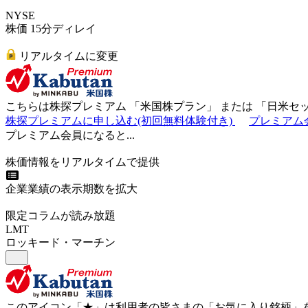
NYSE
株価 15分ディレイ
リアルタイムに変更
こちらは株探プレミアム 「
米国株プラン
」 または 「
日米セ
株探プレミアムに申し込む(初回無料体験付き)
プレミアム
プレミアム会員になると...
株価情報をリアルタイムで提供
企業業績の表示期数を拡大
限定コラムが読み放題
LMT
ロッキード・マーチン
このアイコン
「★」
は利用者の皆さまの
「お気に入り銘柄」