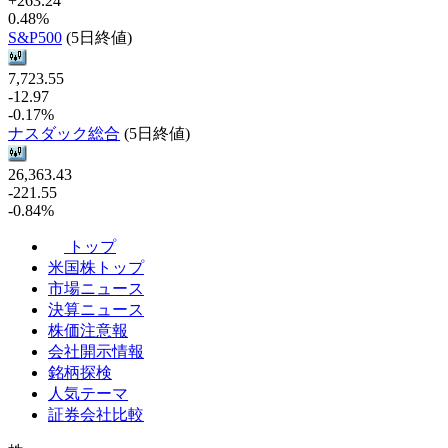
+263.24
0.48%
S&P500
(5日終値)
7,723.55
-12.97
-0.17%
ナスダック総合
(5日終値)
26,363.43
-221.55
-0.84%
トップ
米国株トップ
市場ニュース
決算ニュース
株価注意報
会社開示情報
銘柄探検
人気テーマ
証券会社比較