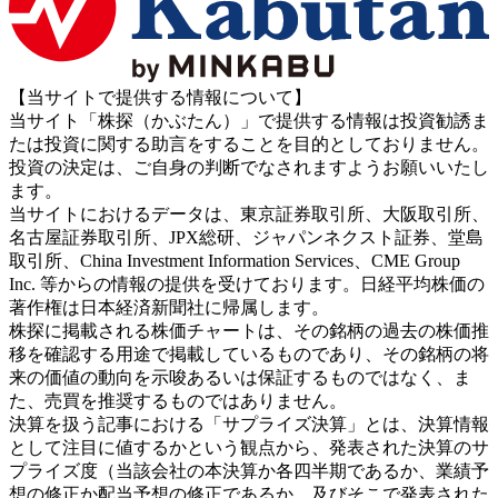
【当サイトで提供する情報について】
当サイト「株探（かぶたん）」で提供する情報は投資勧誘ま
たは投資に関する助言をすることを目的としておりません。
投資の決定は、ご自身の判断でなされますようお願いいたし
ます。
当サイトにおけるデータは、東京証券取引所、大阪取引所、
名古屋証券取引所、JPX総研、ジャパンネクスト証券、堂島
取引所、China Investment Information Services、CME Group
Inc. 等からの情報の提供を受けております。日経平均株価の
著作権は日本経済新聞社に帰属します。
株探に掲載される株価チャートは、その銘柄の過去の株価推
移を確認する用途で掲載しているものであり、その銘柄の将
来の価値の動向を示唆あるいは保証するものではなく、ま
た、売買を推奨するものではありません。
決算を扱う記事における「サプライズ決算」とは、決算情報
として注目に値するかという観点から、発表された決算のサ
プライズ度（当該会社の本決算か各四半期であるか、業績予
想の修正か配当予想の修正であるか、及びそこで発表された