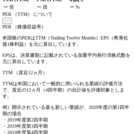
ー
倍
ー
倍
ー
%
PER
（TTM）
について
PER
（株価収益率）
米国株のPERはTTM（Trailing Twelve Months）EPS（希薄化
後1株利益）を元に算出しています。
EPSは、決算書類に記載されている加重平均発行済株式数を
元に算出しています。
TTM
（直近12ヵ月）
TTMは米国において一般的に用いられる業績の評価方法
で、直近の12ヵ月（4四半期）の合計値を評価対象としま
す。
例）開示されている最も新しい業績が、2020年度の第1四半
期の場合
・2019年度第2四半期
・2019年度第3四半期
・2019年度第4四半期