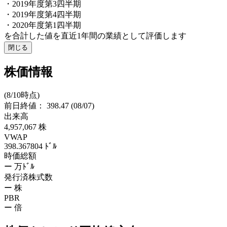
・2019年度第3四半期
・2019年度第4四半期
・2020年度第1四半期
を合計した値を直近1年間の業績として評価します
閉じる
株価情報
(8/10時点)
前日終値：
398.47
(08/07)
出来高
4,957,067
株
VWAP
398.367804
ﾄﾞﾙ
時価総額
ー
万ﾄﾞﾙ
発行済株式数
ー
株
PBR
ー
倍