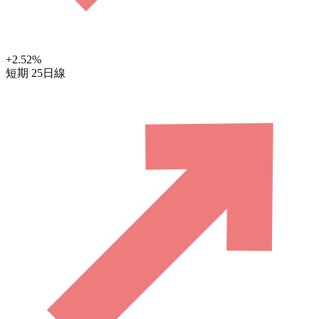
+2.52
%
短期
25日線