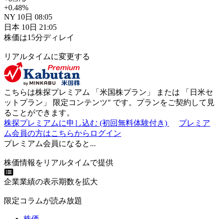
+0.48
%
NY
10日
08:05
日本
10日
21:05
株価は15分ディレイ
リアルタイムに変更する
こちらは株探プレミアム 「
米国株プラン
」 または 「
日米セ
ットプラン
」
限定コンテンツ"
です。プランをご契約して見
ることができます。
株探プレミアムに申し込む
(初回無料体験付き)
プレミア
ム会員の方はこちらからログイン
プレミアム会員になると...
株価情報をリアルタイムで提供
企業業績の表示期数を拡大
限定コラムが読み放題
株価