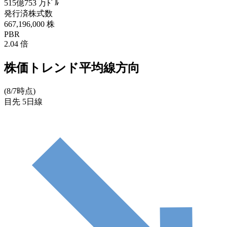
515億753
万ﾄﾞﾙ
発行済株式数
667,196,000
株
PBR
2.04
倍
株価トレンド平均線方向
(8/7時点)
目先
5日線