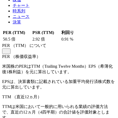
チャート
時系列
ニュース
決算
PER (TTM)
PSR (TTM)
利回り
50.5
倍
2.92
倍
0.91
%
PER
（TTM）
について
PER
（株価収益率）
米国株のPERはTTM（Trailing Twelve Months）EPS（希薄化
後1株利益）を元に算出しています。
EPSは、決算書類に記載されている加重平均発行済株式数を
元に算出しています。
TTM
（直近12ヵ月）
TTMは米国において一般的に用いられる業績の評価方法
で、直近の12ヵ月（4四半期）の合計値を評価対象としま
す。