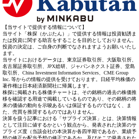
【当サイトで提供する情報について】
当サイト「株探（かぶたん）」で提供する情報は投資勧誘ま
たは投資に関する助言をすることを目的としておりません。
投資の決定は、ご自身の判断でなされますようお願いいたし
ます。
当サイトにおけるデータは、東京証券取引所、大阪取引所、
名古屋証券取引所、JPX総研、ジャパンネクスト証券、堂島
取引所、China Investment Information Services、CME Group
Inc. 等からの情報の提供を受けております。日経平均株価の
著作権は日本経済新聞社に帰属します。
株探に掲載される株価チャートは、その銘柄の過去の株価推
移を確認する用途で掲載しているものであり、その銘柄の将
来の価値の動向を示唆あるいは保証するものではなく、ま
た、売買を推奨するものではありません。
決算を扱う記事における「サプライズ決算」とは、決算情報
として注目に値するかという観点から、発表された決算のサ
プライズ度（当該会社の本決算か各四半期であるか、業績予
想の修正か配当予想の修正であるか、及びそこで発表された