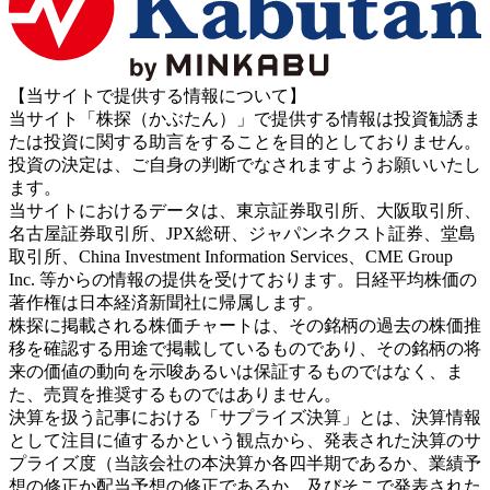
【当サイトで提供する情報について】
当サイト「株探（かぶたん）」で提供する情報は投資勧誘ま
たは投資に関する助言をすることを目的としておりません。
投資の決定は、ご自身の判断でなされますようお願いいたし
ます。
当サイトにおけるデータは、東京証券取引所、大阪取引所、
名古屋証券取引所、JPX総研、ジャパンネクスト証券、堂島
取引所、China Investment Information Services、CME Group
Inc. 等からの情報の提供を受けております。日経平均株価の
著作権は日本経済新聞社に帰属します。
株探に掲載される株価チャートは、その銘柄の過去の株価推
移を確認する用途で掲載しているものであり、その銘柄の将
来の価値の動向を示唆あるいは保証するものではなく、ま
た、売買を推奨するものではありません。
決算を扱う記事における「サプライズ決算」とは、決算情報
として注目に値するかという観点から、発表された決算のサ
プライズ度（当該会社の本決算か各四半期であるか、業績予
想の修正か配当予想の修正であるか、及びそこで発表された