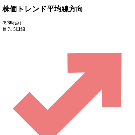
株価トレンド平均線方向
(8/6時点)
目先
5日線