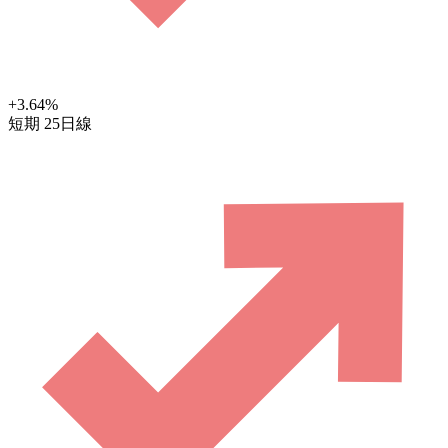
+3.64
%
短期
25日線