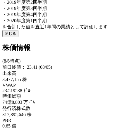
・2019年度第2四半期
・2019年度第3四半期
・2019年度第4四半期
・2020年度第1四半期
を合計した値を直近1年間の業績として評価します
閉じる
株価情報
(8/6時点)
前日終値：
23.41
(08/05)
出来高
3,477,155
株
VWAP
23.519538
ﾄﾞﾙ
時価総額
74億8,803
万ﾄﾞﾙ
発行済株式数
317,895,646
株
PBR
0.65
倍