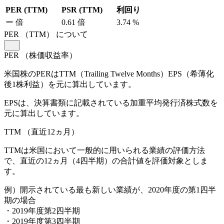
PER (TTM)
PSR (TTM)
利回り
ー
倍
0.61
倍
3.74
%
PER
（TTM）
について
PER
（株価収益率）
米国株のPERはTTM（Trailing Twelve Months）EPS（希薄化
後1株利益）を元に算出しています。
EPSは、決算書類に記載されている加重平均発行済株式数を
元に算出しています。
TTM
（直近12ヵ月）
TTMは米国において一般的に用いられる業績の評価方法
で、直近の12ヵ月（4四半期）の合計値を評価対象としま
す。
例）開示されている最も新しい業績が、2020年度の第1四半
期の場合
・2019年度第2四半期
・2019年度第3四半期