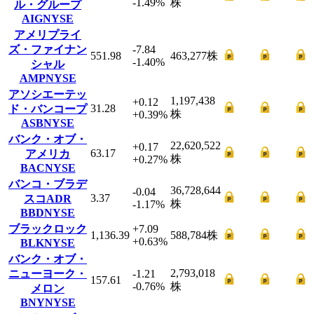
-1.49
%
株
ル・グループ
AIG
NYSE
アメリプライ
ズ・ファイナン
-7.84
551.98
463,277
株
-1.40
%
シャル
AMP
NYSE
アソシエーテッ
1,197,438
+0.12
31.28
ド・バンコープ
株
+0.39
%
ASB
NYSE
バンク・オブ・
22,620,522
+0.17
63.17
アメリカ
株
+0.27
%
BAC
NYSE
バンコ・ブラデ
36,728,644
-0.04
3.37
スコADR
株
-1.17
%
BBD
NYSE
ブラックロック
+7.09
1,136.39
588,784
株
+0.63
%
BLK
NYSE
バンク・オブ・
2,793,018
ニューヨーク・
-1.21
157.61
-0.76
%
株
メロン
BNY
NYSE