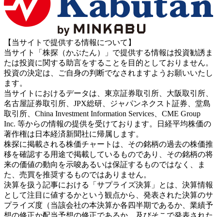
【当サイトで提供する情報について】
当サイト「株探（かぶたん）」で提供する情報は投資勧誘ま
たは投資に関する助言をすることを目的としておりません。
投資の決定は、ご自身の判断でなされますようお願いいたし
ます。
当サイトにおけるデータは、東京証券取引所、大阪取引所、
名古屋証券取引所、JPX総研、ジャパンネクスト証券、堂島
取引所、China Investment Information Services、CME Group
Inc. 等からの情報の提供を受けております。日経平均株価の
著作権は日本経済新聞社に帰属します。
株探に掲載される株価チャートは、その銘柄の過去の株価推
移を確認する用途で掲載しているものであり、その銘柄の将
来の価値の動向を示唆あるいは保証するものではなく、ま
た、売買を推奨するものではありません。
決算を扱う記事における「サプライズ決算」とは、決算情報
として注目に値するかという観点から、発表された決算のサ
プライズ度（当該会社の本決算か各四半期であるか、業績予
想の修正か配当予想の修正であるか、及びそこで発表された