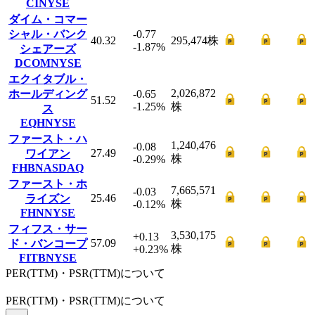
CI
NYSE
ダイム・コマー
シャル・バンク
-0.77
40.32
295,474
株
-1.87
%
シェアーズ
DCOM
NYSE
エクイタブル・
2,026,872
ホールディング
-0.65
51.52
-1.25
%
株
ス
EQH
NYSE
ファースト・ハ
1,240,476
-0.08
27.49
ワイアン
株
-0.29
%
FHB
NASDAQ
ファースト・ホ
7,665,571
-0.03
25.46
ライズン
株
-0.12
%
FHN
NYSE
フィフス・サー
3,530,175
+0.13
57.09
ド・バンコープ
株
+0.23
%
FITB
NYSE
PER(TTM)・PSR(TTM)について
PER
(TTM)
・PSR
(TTM)
について