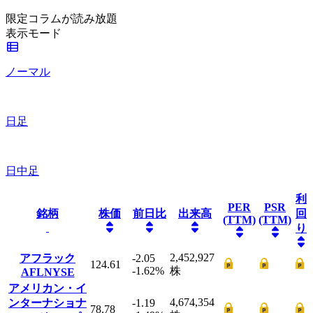
限定コラムが読み放題
表示モード
ノーマル
日足
日中足
利
PER
PSR
銘柄
株価
前日比
出来高
回
(TTM)
(TTM)
り
2,452,927
アフラック
-2.05
124.61
-1.62
%
株
AFL
NYSE
アメリカン・イ
4,674,354
ンターナショナ
-1.19
78.78