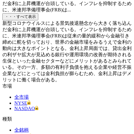
だ金利に上昇機運が台頭している。インフレを抑制するため
に、米連邦準備理事会(FRB)は...
・・・すべて表示
新型コロナウイルスによる景気後退懸念から大きく落ち込ん
だ金利に上昇機運が台頭している。インフレを抑制するため
に、米連邦準備理事会(FRB)は従来の量的緩和から金融引き
締めに舵を切っており、世界の金融市場をみるうえで金利の
動向は大きなポイントとなる。金利上昇局面では、貸出金利
の利ザヤ拡大が見込める銀行や運用環境の改善が期待される
生保といった金融セクターなどにメリットがあるとみられて
いる。その一方、多額の有利子負債を抱える企業や経営不振
企業などにとっては金利負担が膨らむため、金利上昇はデメ
リットに働く場合がある。
市場
全市場
NYSE
NASDAQ
種類
全銘柄