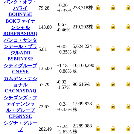
バンク・オブ・
+0.26
238,318
株
79.28
ハワイ
+0.33
%
BOH
NYSE
BOKファイナ
-0.67
219,202
株
143.80
ンシャル
-0.46
%
BOKF
NASDAQ
バンコ・サンタ
5,624,224
ンデール・ブラ
+0.02
5.81
+0.35
%
株
ジルADR
BSBR
NYSE
10,160,290
シティグループ
+1.18
135.00
+0.88
%
株
C
NYSE
カムデン・ナシ
-0.92
90,616
株
57.79
ョナル
-1.57
%
CAC
NASDAQ
シチズンズ・フ
1,999,828
ァイナンシャ
+0.24
72.67
+0.33
%
株
ル・グループ
CFG
NYSE
シグナ・グルー
2,289,088
+7.24
282.49
プ
株
+2.63
%