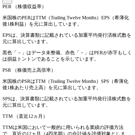
PER
（株価収益率）
米国株のPERはTTM（Trailing Twelve Months）EPS（希薄化
後1株利益）を元に算出しています。
EPSは、決算書類に記載されている加重平均発行済株式数を
元に算出しています。
黒色「－」はデータ未整備、赤色「
－
」はPERが赤字もしく
は損益トントンであることを示しています。
PSR
（株価売上高倍率）
米国株のPSRはTTM（Trailing Twelve Months）SPS（希薄化
後1株あたり売上高）を元に算出しています。
SPSは、決算書類に記載されている加重平均発行済株式数を
元に算出しています。
TTM
（直近12ヵ月）
TTMは米国において一般的に用いられる業績の評価方法
で、直近の12ヵ月（4四半期）の合計値を評価対象としま