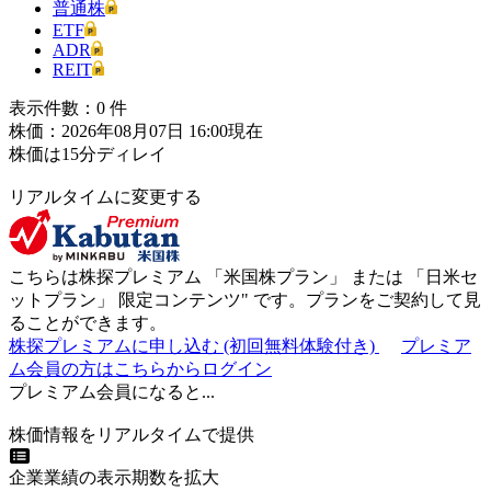
普通株
ETF
ADR
REIT
表示件數：
0
件
株価：2026年08月07日 16:00現在
株価は15分ディレイ
リアルタイムに変更する
こちらは株探プレミアム 「
米国株プラン
」 または 「
日米セ
ットプラン
」
限定コンテンツ"
です。プランをご契約して見
ることができます。
株探プレミアムに申し込む
(初回無料体験付き)
プレミア
ム会員の方はこちらからログイン
プレミアム会員になると...
株価情報をリアルタイムで提供
企業業績の表示期数を拡大