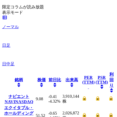
限定コラムが読み放題
表示モード
ノーマル
日足
日中足
利
PER
PSR
銘柄
株価
前日比
出来高
回
(TTM)
(TTM)
り
3,910,144
ナビエント
-0.41
9.08
-4.32
%
株
NAVI
NASDAQ
エクイタブル・
2,026,872
ホールディング
-0.65
51.52