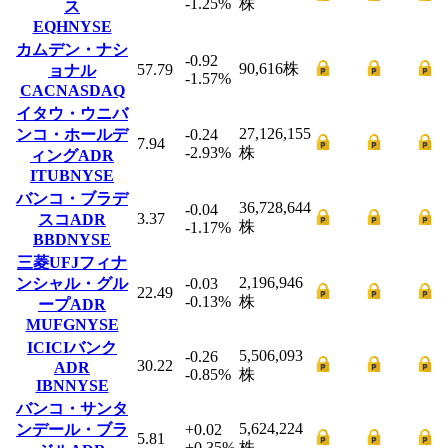
-1.25
%
株
ス
EQH
NYSE
カムデン・ナシ
-0.92
90,616
株
57.79
ョナル
-1.57
%
CAC
NASDAQ
イタウ・ウニバ
27,126,155
ンコ・ホールデ
-0.24
7.94
-2.93
%
株
ィングADR
ITUB
NYSE
バンコ・ブラデ
36,728,644
-0.04
3.37
スコADR
株
-1.17
%
BBD
NYSE
三菱UFJフィナ
2,196,946
ンシャル・グル
-0.03
22.49
-0.13
%
株
ープADR
MUFG
NYSE
ICICIバンク
5,506,093
-0.26
30.22
ADR
-0.85
%
株
IBN
NYSE
バンコ・サンタ
5,624,224
ンデール・ブラ
+0.02
5.81
+0.35
%
株