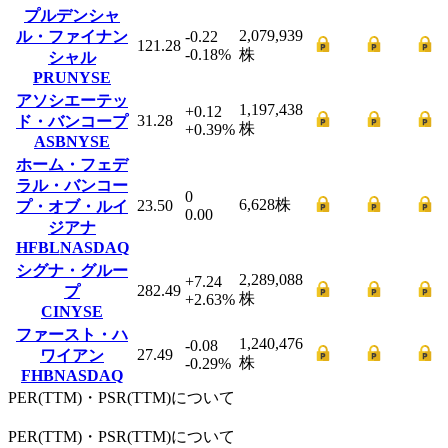
プルデンシャ
2,079,939
ル・ファイナン
-0.22
121.28
-0.18
%
株
シャル
PRU
NYSE
アソシエーテッ
1,197,438
+0.12
31.28
ド・バンコープ
株
+0.39
%
ASB
NYSE
ホーム・フェデ
ラル・バンコー
0
6,628
株
23.50
プ・オブ・ルイ
0.00
ジアナ
HFBL
NASDAQ
シグナ・グルー
2,289,088
+7.24
282.49
プ
株
+2.63
%
CI
NYSE
ファースト・ハ
1,240,476
-0.08
27.49
ワイアン
株
-0.29
%
FHB
NASDAQ
PER(TTM)・PSR(TTM)について
PER
(TTM)
・PSR
(TTM)
について