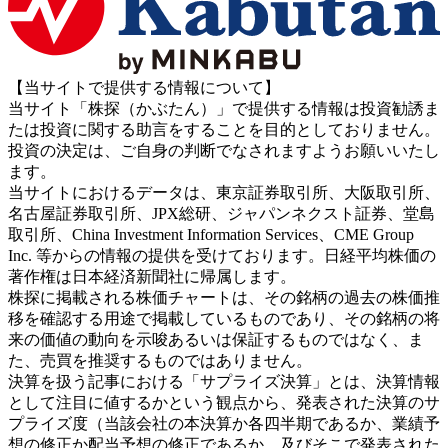
【当サイトで提供する情報について】
当サイト「株探（かぶたん）」で提供する情報は投資勧誘ま
たは投資に関する助言をすることを目的としておりません。
投資の決定は、ご自身の判断でなされますようお願いいたし
ます。
当サイトにおけるデータは、東京証券取引所、大阪取引所、
名古屋証券取引所、JPX総研、ジャパンネクスト証券、堂島
取引所、China Investment Information Services、CME Group
Inc. 等からの情報の提供を受けております。日経平均株価の
著作権は日本経済新聞社に帰属します。
株探に掲載される株価チャートは、その銘柄の過去の株価推
移を確認する用途で掲載しているものであり、その銘柄の将
来の価値の動向を示唆あるいは保証するものではなく、ま
た、売買を推奨するものではありません。
決算を扱う記事における「サプライズ決算」とは、決算情報
として注目に値するかという観点から、発表された決算のサ
プライズ度（当該会社の本決算か各四半期であるか、業績予
想の修正か配当予想の修正であるか、及びそこで発表された