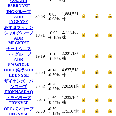
ジルADR
BSBR
NYSE
INGグループ
1,884,531
-0.03
35.68
ADR
-0.08
%
株
ING
NYSE
みずほフィナン
2,777,165
+0.02
シャルグループ
10.71
株
+0.19
%
ADR
MFG
NYSE
ナットウエス
2,221,137
+0.15
ト・グループ
19.19
株
+0.79
%
ADR
NWG
NYSE
4,637,518
HDFC銀行ADR
-0.14
23.63
-0.59
%
株
HDB
NYSE
ザイオンズ・バ
-0.26
720,501
株
70.32
ンコープ
-0.37
%
ZION
NASDAQ
1,235,164
トラベラーズ
-1.69
384.31
-0.44
%
株
TRV
NYSE
OFGバンコープ
-0.59
52.30
175,164
株
-1.12
%
OFG
NYSE