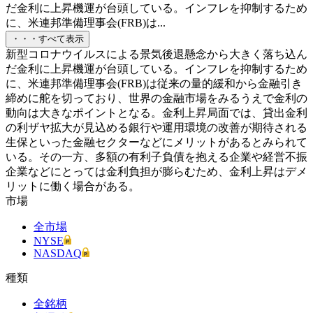
だ金利に上昇機運が台頭している。インフレを抑制するため
に、米連邦準備理事会(FRB)は...
・・・すべて表示
新型コロナウイルスによる景気後退懸念から大きく落ち込ん
だ金利に上昇機運が台頭している。インフレを抑制するため
に、米連邦準備理事会(FRB)は従来の量的緩和から金融引き
締めに舵を切っており、世界の金融市場をみるうえで金利の
動向は大きなポイントとなる。金利上昇局面では、貸出金利
の利ザヤ拡大が見込める銀行や運用環境の改善が期待される
生保といった金融セクターなどにメリットがあるとみられて
いる。その一方、多額の有利子負債を抱える企業や経営不振
企業などにとっては金利負担が膨らむため、金利上昇はデメ
リットに働く場合がある。
市場
全市場
NYSE
NASDAQ
種類
全銘柄