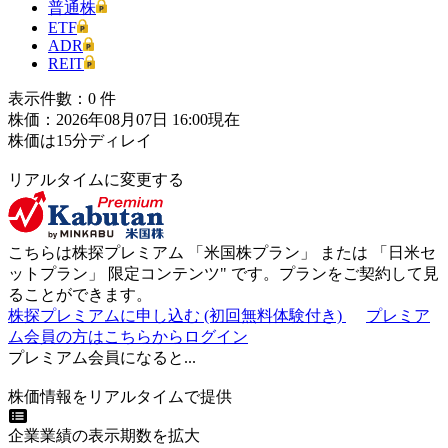
普通株
ETF
ADR
REIT
表示件數：
0
件
株価：2026年08月07日 16:00現在
株価は15分ディレイ
リアルタイムに変更する
こちらは株探プレミアム 「
米国株プラン
」 または 「
日米セ
ットプラン
」
限定コンテンツ"
です。プランをご契約して見
ることができます。
株探プレミアムに申し込む
(初回無料体験付き)
プレミア
ム会員の方はこちらからログイン
プレミアム会員になると...
株価情報をリアルタイムで提供
企業業績の表示期数を拡大