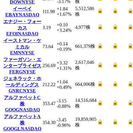
-3.17
%
株
DOW
NYSE
5,512,586
イーベイ
+1.84
111.98
+1.67
%
株
EBAY
NASDAQ
エナジー・フォー
+0.10
4,977
株
3.19
カス
+3.24
%
EFOI
NASDAQ
イーストマン・ケ
+0.14
661,379
株
73.64
ミカル
+0.19
%
EMN
NYSE
ファーガソン・エ
2,617,046
+3.32
256.69
ンタープライゼス
株
+1.31
%
FERG
NYSE
ジェネラック・ホ
+1.04
664,006
株
212.22
ールディングス
+0.49
%
GNRC
NYSE
アルファベットC
14,516,684
-3.15
353.47
株
株
-0.88
%
GOOG
NASDAQ
アルファベットA
19,859,905
-3.45
354.30
株
株
-0.96
%
GOOGL
NASDAQ