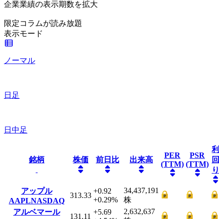
企業業績の表示期数を拡大
限定コラムが読み放題
表示モード
ノーマル
日足
日中足
PER
PSR
銘柄
株価
前日比
出来高
(TTM)
(TTM)
34,437,191
アップル
+0.92
313.33
+0.29
%
株
AAPL
NASDAQ
2,632,637
アルベマール
+5.69
131.11