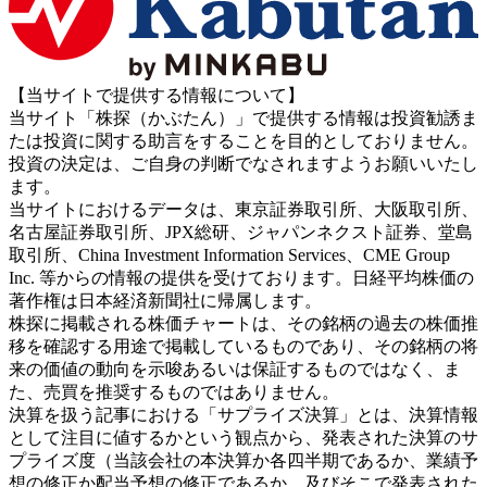
【当サイトで提供する情報について】
当サイト「株探（かぶたん）」で提供する情報は投資勧誘ま
たは投資に関する助言をすることを目的としておりません。
投資の決定は、ご自身の判断でなされますようお願いいたし
ます。
当サイトにおけるデータは、東京証券取引所、大阪取引所、
名古屋証券取引所、JPX総研、ジャパンネクスト証券、堂島
取引所、China Investment Information Services、CME Group
Inc. 等からの情報の提供を受けております。日経平均株価の
著作権は日本経済新聞社に帰属します。
株探に掲載される株価チャートは、その銘柄の過去の株価推
移を確認する用途で掲載しているものであり、その銘柄の将
来の価値の動向を示唆あるいは保証するものではなく、ま
た、売買を推奨するものではありません。
決算を扱う記事における「サプライズ決算」とは、決算情報
として注目に値するかという観点から、発表された決算のサ
プライズ度（当該会社の本決算か各四半期であるか、業績予
想の修正か配当予想の修正であるか、及びそこで発表された