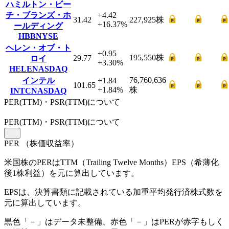
ハミルトン・ビー
チ・ブランズ・ホ
+4.42
31.42
227,925
株
+16.37
%
ールディング
HBB
NYSE
ヘレン・オブ・ト
+0.95
195,550
株
29.77
ロイ
+3.30
%
HELE
NASDAQ
76,760,636
インテル
+1.84
101.65
+1.84
%
株
INTC
NASDAQ
PER(TTM)・PSR(TTM)について
PER
(TTM)
・PSR
(TTM)
について
PER
（株価収益率）
米国株のPERはTTM（Trailing Twelve Months）EPS（希薄化
後1株利益）を元に算出しています。
EPSは、決算書類に記載されている加重平均発行済株式数を
元に算出しています。
黒色「－」はデータ未整備、赤色「
－
」はPERが赤字もしく