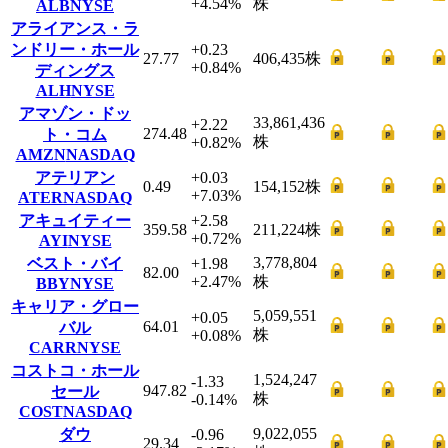
+4.54
%
株
ALB
NYSE
アライアンス・ラ
ンドリー・ホール
+0.23
27.77
406,435
株
+0.84
%
ディングス
ALH
NYSE
アマゾン・ドッ
33,861,436
+2.22
274.48
ト・コム
株
+0.82
%
AMZN
NASDAQ
アテリアン
+0.03
0.49
154,152
株
+7.03
%
ATER
NASDAQ
アキュイティー
+2.58
359.58
211,224
株
+0.72
%
AYI
NYSE
3,778,804
ベスト・バイ
+1.98
82.00
+2.47
%
株
BBY
NYSE
キャリア・グロー
5,059,551
+0.05
64.01
バル
株
+0.08
%
CARR
NYSE
コストコ・ホール
1,524,247
-1.33
947.82
セール
株
-0.14
%
COST
NASDAQ
9,022,055
ダウ
-0.96
29.34