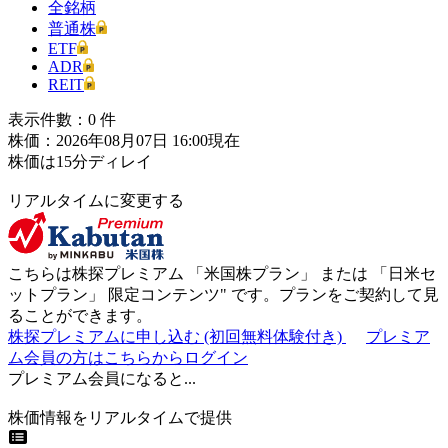
全銘柄
普通株
ETF
ADR
REIT
表示件數：
0
件
株価：2026年08月07日 16:00現在
株価は15分ディレイ
リアルタイムに変更する
こちらは株探プレミアム 「
米国株プラン
」 または 「
日米セ
ットプラン
」
限定コンテンツ"
です。プランをご契約して見
ることができます。
株探プレミアムに申し込む
(初回無料体験付き)
プレミア
ム会員の方はこちらからログイン
プレミアム会員になると...
株価情報をリアルタイムで提供