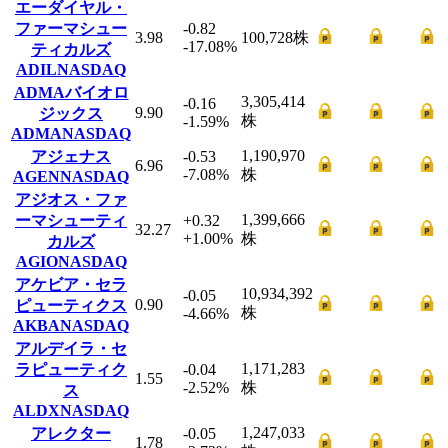
エーダイヤル・
ファーマシュー
-0.82
3.98
100,728
株
-17.08
%
ティカルズ
ADIL
NASDAQ
ADMAバイオロ
3,305,414
-0.16
9.90
ジックス
株
-1.59
%
ADMA
NASDAQ
1,190,970
アジェナス
-0.53
6.96
-7.08
%
株
AGEN
NASDAQ
アジオス・ファ
1,399,666
ーマシューティ
+0.32
32.27
+1.00
%
株
カルズ
AGIO
NASDAQ
アケビア・セラ
10,934,392
-0.05
0.90
ピューティクス
株
-4.66
%
AKBA
NASDAQ
アルデイラ・セ
1,171,283
ラピューティク
-0.04
1.55
-2.52
%
株
ス
ALDX
NASDAQ
1,247,033
アレクター
-0.05
1.78