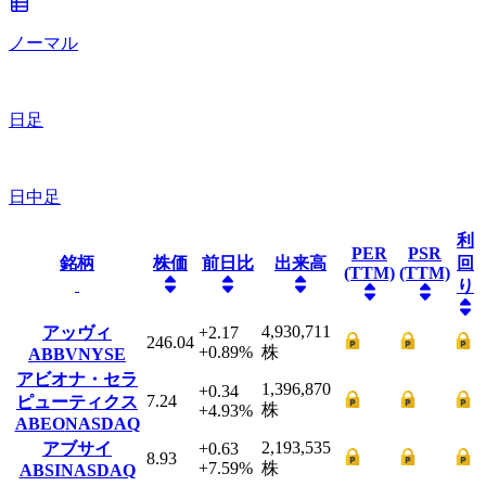
ノーマル
日足
日中足
利
PER
PSR
銘柄
株価
前日比
出来高
回
(TTM)
(TTM)
り
4,930,711
アッヴィ
+2.17
246.04
+0.89
%
株
ABBV
NYSE
アビオナ・セラ
1,396,870
+0.34
7.24
ピューティクス
株
+4.93
%
ABEO
NASDAQ
2,193,535
アブサイ
+0.63
8.93
+7.59
%
株
ABSI
NASDAQ