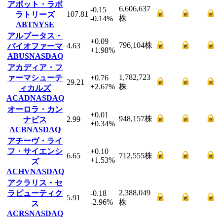
アボット・ラボ
6,606,637
-0.15
107.81
ラトリーズ
株
-0.14
%
ABT
NYSE
アルブータス・
+0.09
796,104
株
4.63
バイオファーマ
+1.98
%
ABUS
NASDAQ
アカディア・フ
1,782,723
ァーマシューテ
+0.76
29.21
+2.67
%
株
ィカルズ
ACAD
NASDAQ
オーロラ・カン
+0.01
948,157
株
2.99
ナビス
+0.34
%
ACB
NASDAQ
アチーヴ・ライ
フ・サイエンシ
+0.10
6.65
712,555
株
+1.53
%
ズ
ACHV
NASDAQ
アクラリス・セ
2,388,049
ラピューティク
-0.18
5.91
-2.96
%
株
ス
ACRS
NASDAQ