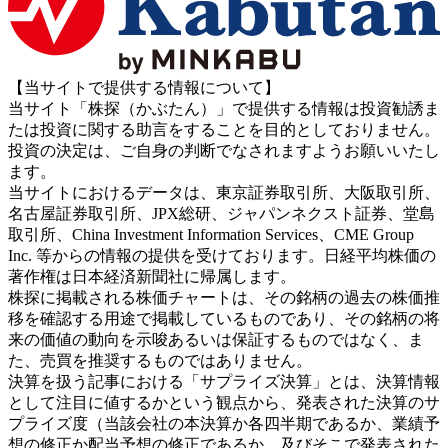
【当サイトで提供する情報について】
当サイト「株探（かぶたん）」で提供する情報は投資勧誘ま
たは投資に関する助言をすることを目的としておりません。
投資の決定は、ご自身の判断でなされますようお願いいたし
ます。
当サイトにおけるデータは、東京証券取引所、大阪取引所、
名古屋証券取引所、JPX総研、ジャパンネクスト証券、堂島
取引所、China Investment Information Services、CME Group
Inc. 等からの情報の提供を受けております。日経平均株価の
著作権は日本経済新聞社に帰属します。
株探に掲載される株価チャートは、その銘柄の過去の株価推
移を確認する用途で掲載しているものであり、その銘柄の将
来の価値の動向を示唆あるいは保証するものではなく、ま
た、売買を推奨するものではありません。
決算を扱う記事における「サプライズ決算」とは、決算情報
として注目に値するかという観点から、発表された決算のサ
プライズ度（当該会社の本決算か各四半期であるか、業績予
想の修正か配当予想の修正であるか、及びそこで発表された