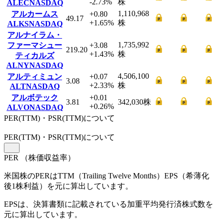
-2.73
%
株
ALEC
NASDAQ
1,110,968
アルカームス
+0.80
49.17
+1.65
%
株
ALKS
NASDAQ
アルナイラム・
1,735,992
ファーマシュー
+3.08
219.20
+1.43
%
株
ティカルズ
ALNY
NASDAQ
4,506,100
アルティミュン
+0.07
3.08
+2.33
%
株
ALT
NASDAQ
アルボテック
+0.01
3.81
342,030
株
+0.26
%
ALVO
NASDAQ
PER(TTM)・PSR(TTM)について
PER
(TTM)
・PSR
(TTM)
について
PER
（株価収益率）
米国株のPERはTTM（Trailing Twelve Months）EPS（希薄化
後1株利益）を元に算出しています。
EPSは、決算書類に記載されている加重平均発行済株式数を
元に算出しています。