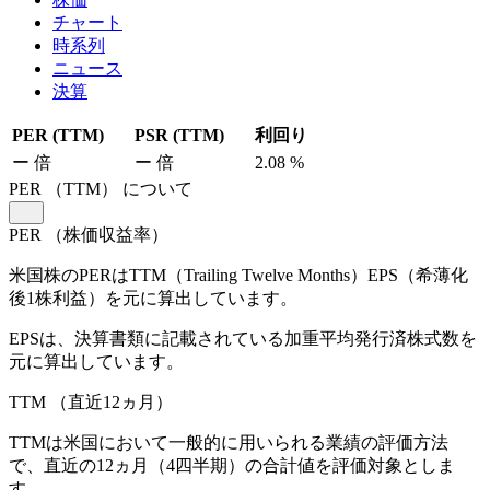
チャート
時系列
ニュース
決算
PER (TTM)
PSR (TTM)
利回り
ー
倍
ー
倍
2.08
%
PER
（TTM）
について
PER
（株価収益率）
米国株のPERはTTM（Trailing Twelve Months）EPS（希薄化
後1株利益）を元に算出しています。
EPSは、決算書類に記載されている加重平均発行済株式数を
元に算出しています。
TTM
（直近12ヵ月）
TTMは米国において一般的に用いられる業績の評価方法
で、直近の12ヵ月（4四半期）の合計値を評価対象としま
す。