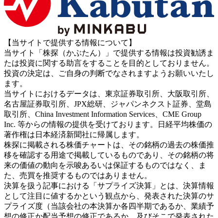
【当サイトで提供する情報について】
当サイト「株探（かぶたん）」で提供する情報は投資勧誘ま
たは投資に関する助言をすることを目的としておりません。
投資の決定は、ご自身の判断でなされますようお願いいたし
ます。
当サイトにおけるデータは、東京証券取引所、大阪取引所、
名古屋証券取引所、JPX総研、ジャパンネクスト証券、堂島
取引所、China Investment Information Services、CME Group
Inc. 等からの情報の提供を受けております。日経平均株価の
著作権は日本経済新聞社に帰属します。
株探に掲載される株価チャートは、その銘柄の過去の株価推
移を確認する用途で掲載しているものであり、その銘柄の将
来の価値の動向を示唆あるいは保証するものではなく、ま
た、売買を推奨するものではありません。
決算を扱う記事における「サプライズ決算」とは、決算情報
として注目に値するかという観点から、発表された決算のサ
プライズ度（当該会社の本決算か各四半期であるか、業績予
想の修正か配当予想の修正であるか、及びそこで発表された