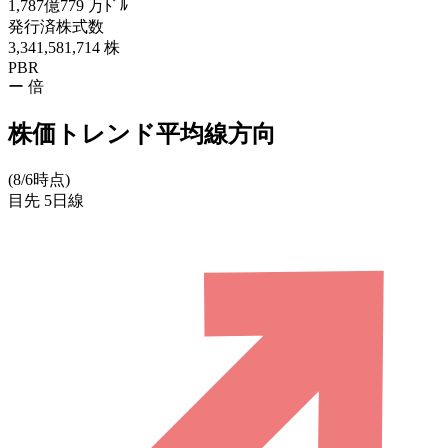
1,787億779
万ﾄﾞﾙ
発行済株式数
3,341,581,714
株
PBR
ー
倍
株価トレンド平均線方向
(8/6時点)
目先
5日線