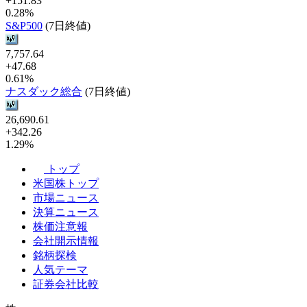
+151.83
0.28%
S&P500
(7日終値)
7,757.64
+47.68
0.61%
ナスダック総合
(7日終値)
26,690.61
+342.26
1.29%
トップ
米国株トップ
市場ニュース
決算ニュース
株価注意報
会社開示情報
銘柄探検
人気テーマ
証券会社比較