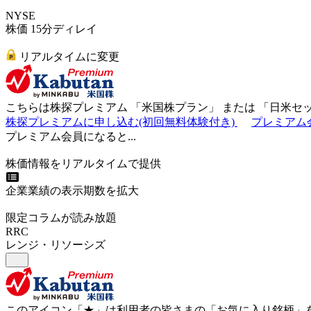
NYSE
株価 15分ディレイ
リアルタイムに変更
こちらは株探プレミアム 「
米国株プラン
」 または 「
日米セ
株探プレミアムに申し込む(初回無料体験付き)
プレミアム
プレミアム会員になると...
株価情報をリアルタイムで提供
企業業績の表示期数を拡大
限定コラムが読み放題
RRC
レンジ・リソーシズ
このアイコン
「★」
は利用者の皆さまの
「お気に入り銘柄」