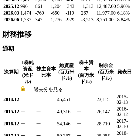
2025.12
996
861
1,204
-343
-1,313
12,487.00
5.90
%
2026.03
1,474
-769
-650
-119
267
11,977.00
6.18
%
2026.06
1,737
347
1,276
-929
-3,513
8,751.00
8.84
%
財務推移
通期
1株純
株主資
総資産
剰余金
資産
株主資本
本
決算期
(百万米
(百万米
発表日
(米ド
比率
(百万米
ドル)
ドル)
ル)
ドル)
過去分を見る
2015-
ー
ー
ー
2014.12
45,451
23,115
02-13
2016-
ー
ー
ー
2015.12
49,316
26,147
02-12
2017-
ー
ー
ー
2016.12
54,146
28,710
02-10
2018-
ー
ー
ー
2017.12
59,387
28,255