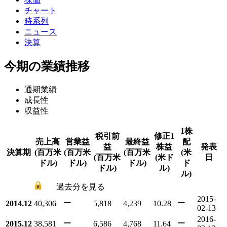
チャート
時系列
ニュース
決算
今期の業績推移
通期業績
成長性
収益性
1株
税引前
修正1
売上高
営業益
最終益
配
益
株益
発表
決算期
(百万米
(百万米
(百万米
(米
(百万米
(米ド
日
ドル)
ドル)
ドル)
ド
ドル)
ル)
ル)
過去分を見る
2015-
ー
ー
2014.12
40,306
5,818
4,239
10.28
02-13
2016-
ー
ー
2015.12
38,581
6,586
4,768
11.64