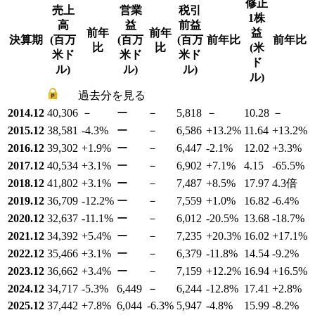
修正
売上
営業
税引
1株
高
益
前益
前年
前年
益
決算期
(百万
(百万
(百万
前年比
前年比
比
比
(米
米ド
米ド
米ド
ド
ル)
ル)
ル)
ル)
過去分を見る
2014.12
40,306
－
ー
－
5,818
－
10.28
－
2015.12
38,581
-4.3
%
ー
－
6,586
+13.2
%
11.64
+13.2
%
2016.12
39,302
+1.9
%
ー
－
6,447
-2.1
%
12.02
+3.3
%
2017.12
40,534
+3.1
%
ー
－
6,902
+7.1
%
4.15
-65.5
%
2018.12
41,802
+3.1
%
ー
－
7,487
+8.5
%
17.97
4.3倍
2019.12
36,709
-12.2
%
ー
－
7,559
+1.0
%
16.82
-6.4
%
2020.12
32,637
-11.1
%
ー
－
6,012
-20.5
%
13.68
-18.7
%
2021.12
34,392
+5.4
%
ー
－
7,235
+20.3
%
16.02
+17.1
%
2022.12
35,466
+3.1
%
ー
－
6,379
-11.8
%
14.54
-9.2
%
2023.12
36,662
+3.4
%
ー
－
7,159
+12.2
%
16.94
+16.5
%
2024.12
34,717
-5.3
%
6,449
－
6,244
-12.8
%
17.41
+2.8
%
2025.12
37,442
+7.8
%
6,044
-6.3
%
5,947
-4.8
%
15.99
-8.2
%