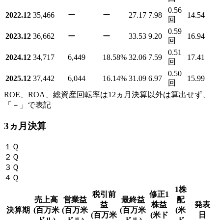
0.56
2022.12
35,466
ー
ー
27.17
7.98
14.54
回
0.59
2023.12
36,662
ー
ー
33.53
9.20
16.94
回
0.51
2024.12
34,717
6,449
18.58
%
32.06
7.59
17.41
回
0.50
2025.12
37,442
6,044
16.14
%
31.09
6.97
15.99
回
ROE、ROA、総資産回転率は12ヵ月決算以外は算出せず、
「－」で表記
3ヵ月決算
１Ｑ
２Ｑ
３Ｑ
４Ｑ
1株
税引前
修正1
売上高
営業益
最終益
配
益
株益
発表
決算期
(百万米
(百万米
(百万米
(米
(百万米
(米ド
日