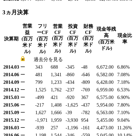
3ヵ月決算
営業
フリ
営業
投資
財務
現金等残
益
ーCF
CF
CF
CF
高
現金比
(百万
(百万
(百万
決算期
(百万
(百万
(百万米
率
米ド
米ド
米ド
米ド
米ド
ドル)
ル)
ル)
ル)
ル)
ル)
過去分を見る
2014.03
ー
343
688
-345
-48
6,672.00
6.86
%
2014.06
ー
481
1,341
-860
-646
6,582.00
7.08
%
2014.09
ー
799
1,233
-434
-809
6,428.00
7.18
%
2014.12
ー
1,525
1,762
-237
-769
6,959.00
6.53
%
2015.03
ー
-499
421
-920
367
6,575.00
6.90
%
2015.06
ー
-217
1,408
-1,625
-437
5,954.00
7.80
%
2015.09
ー
1,627
1,666
-39
-782
6,563.00
7.10
%
2015.12
ー
-1,971
1,959
-3,930
954
5,455.00
9.04
%
2016.03
ー
-939
257
-1,196
-161
4,473.00
11.26
%
2016.06
ー
1,198
1,544
-346
-559
5,045.00
10.14
%