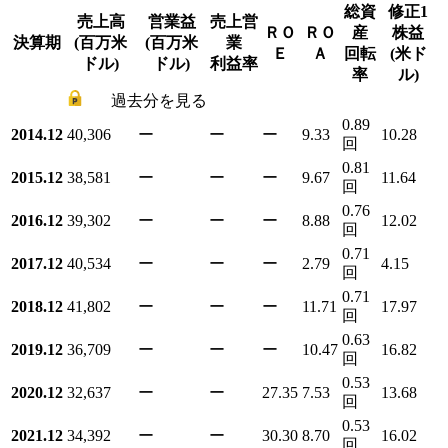
総資
修正1
売上高
営業益
売上営
ＲＯ
ＲＯ
産
株益
決算期
(百万米
(百万米
業
Ｅ
Ａ
回転
(米ド
ドル)
ドル)
利益率
率
ル)
過去分を見る
0.89
2014.12
40,306
ー
ー
ー
9.33
10.28
回
0.81
2015.12
38,581
ー
ー
ー
9.67
11.64
回
0.76
2016.12
39,302
ー
ー
ー
8.88
12.02
回
0.71
2017.12
40,534
ー
ー
ー
2.79
4.15
回
0.71
2018.12
41,802
ー
ー
ー
11.71
17.97
回
0.63
2019.12
36,709
ー
ー
ー
10.47
16.82
回
0.53
2020.12
32,637
ー
ー
27.35
7.53
13.68
回
0.53
2021.12
34,392
ー
ー
30.30
8.70
16.02
回