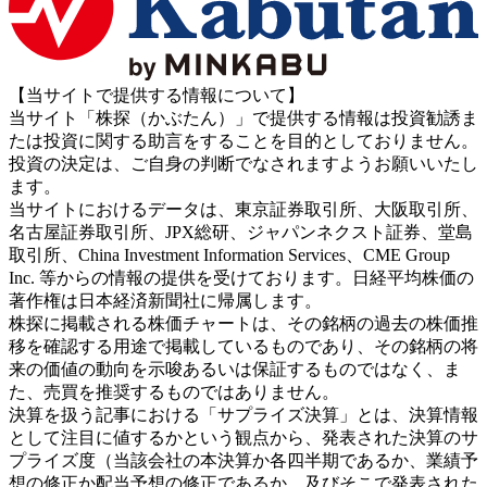
【当サイトで提供する情報について】
当サイト「株探（かぶたん）」で提供する情報は投資勧誘ま
たは投資に関する助言をすることを目的としておりません。
投資の決定は、ご自身の判断でなされますようお願いいたし
ます。
当サイトにおけるデータは、東京証券取引所、大阪取引所、
名古屋証券取引所、JPX総研、ジャパンネクスト証券、堂島
取引所、China Investment Information Services、CME Group
Inc. 等からの情報の提供を受けております。日経平均株価の
著作権は日本経済新聞社に帰属します。
株探に掲載される株価チャートは、その銘柄の過去の株価推
移を確認する用途で掲載しているものであり、その銘柄の将
来の価値の動向を示唆あるいは保証するものではなく、ま
た、売買を推奨するものではありません。
決算を扱う記事における「サプライズ決算」とは、決算情報
として注目に値するかという観点から、発表された決算のサ
プライズ度（当該会社の本決算か各四半期であるか、業績予
想の修正か配当予想の修正であるか、及びそこで発表された