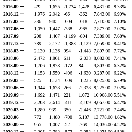
2016.09
ー
-79
1,655
-1,734
1,428
6,431.00
8.33
%
2016.12
ー
1,976
2,042
-66
-362
7,843.00
6.90
%
2017.03
ー
336
940
-604
-618
7,710.00
7.10
%
2017.06
ー
1,059
1,447
-388
-965
7,877.00
7.07
%
2017.09
ー
208
1,407
-1,199
-804
7,389.00
7.68
%
2017.12
ー
789
2,172
-1,383
-1,129
7,059.00
8.41
%
2018.03
ー
2,130
1,136
994
-1,448
7,897.00
7.72
%
2018.06
ー
2,472
1,861
611
-2,038
8,082.00
7.41
%
2018.09
ー
1,706
1,878
-172
84
9,803.00
6.32
%
2018.12
ー
1,153
1,559
-406
-1,630
9,287.00
6.22
%
2019.03
ー
525
1,134
-609
-1,235
8,625.00
6.79
%
2019.06
ー
1,944
1,678
266
-2,328
8,225.00
7.02
%
2019.09
ー
1,692
1,471
221
1,072
10,908.00
5.51
%
2019.12
ー
2,203
2,614
-411
-4,109
9,067.00
6.47
%
2020.03
ー
1,289
939
350
-2,446
7,721.00
7.44
%
2020.06
ー
772
1,480
-708
5,187
13,778.00
4.62
%
2020.09
ー
955
1,007
-52
-769
14,036.00
4.52
%
2020.12
ー
2,205
2,782
-577
-2,053
14,275.00
4.52
%