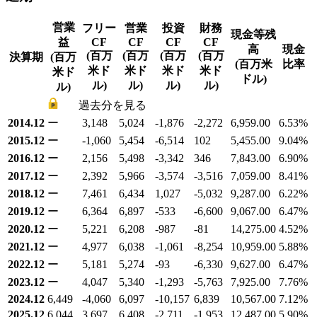
営業
フリー
営業
投資
財務
現金等残
益
CF
CF
CF
CF
高
現金
(百万
(百万
(百万
(百万
決算期
(百万
(百万米
比率
米ド
米ド
米ド
米ド
米ド
ドル)
ル)
ル)
ル)
ル)
ル)
過去分を見る
2014.12
ー
3,148
5,024
-1,876
-2,272
6,959.00
6.53
%
2015.12
ー
-1,060
5,454
-6,514
102
5,455.00
9.04
%
2016.12
ー
2,156
5,498
-3,342
346
7,843.00
6.90
%
2017.12
ー
2,392
5,966
-3,574
-3,516
7,059.00
8.41
%
2018.12
ー
7,461
6,434
1,027
-5,032
9,287.00
6.22
%
2019.12
ー
6,364
6,897
-533
-6,600
9,067.00
6.47
%
2020.12
ー
5,221
6,208
-987
-81
14,275.00
4.52
%
2021.12
ー
4,977
6,038
-1,061
-8,254
10,959.00
5.88
%
2022.12
ー
5,181
5,274
-93
-6,330
9,627.00
6.47
%
2023.12
ー
4,047
5,340
-1,293
-5,763
7,925.00
7.76
%
2024.12
6,449
-4,060
6,097
-10,157
6,839
10,567.00
7.12
%
2025.12
6,044
3,697
6,408
-2,711
-1,953
12,487.00
5.90
%