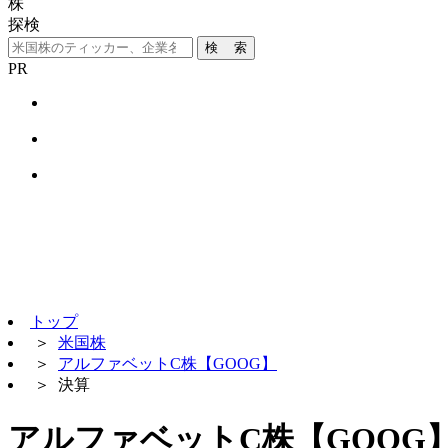
株
探検
検 索
PR
トップ
＞
米国株
＞
アルファベットC株【GOOG】
＞
決算
アルファベットC株【GOOG