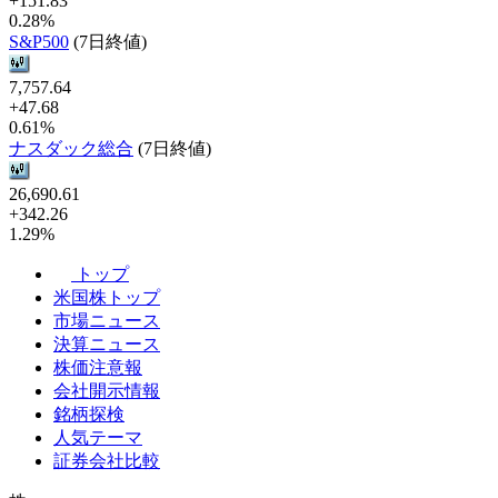
+151.83
0.28%
S&P500
(7日終値)
7,757.64
+47.68
0.61%
ナスダック総合
(7日終値)
26,690.61
+342.26
1.29%
トップ
米国株トップ
市場ニュース
決算ニュース
株価注意報
会社開示情報
銘柄探検
人気テーマ
証券会社比較