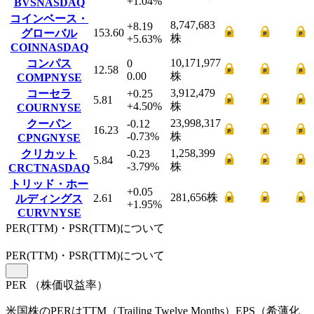
+1.04
%
BVS
NASDAQ
コインベース・
8,747,683
+8.19
153.60
グローバル
株
+5.63
%
COIN
NASDAQ
10,171,977
コンパス
0
12.58
0.00
株
COMP
NYSE
3,912,479
コーセラ
+0.25
5.81
+4.50
%
株
COUR
NYSE
23,998,317
クーパン
-0.12
16.23
-0.73
%
株
CPNG
NYSE
1,258,399
クリカット
-0.23
5.84
-3.79
%
株
CRCT
NASDAQ
トリッド・ホー
+0.05
281,656
株
2.61
ルディングス
+1.95
%
CURV
NYSE
PER(TTM)・PSR(TTM)について
PER
(TTM)
・PSR
(TTM)
について
PER
（株価収益率）
米国株のPERはTTM（Trailing Twelve Months）EPS（希薄化