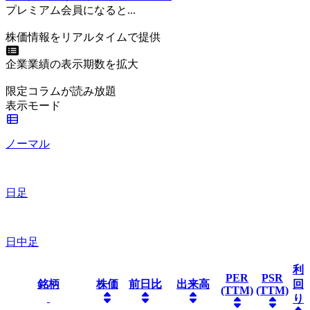
プレミアム会員になると...
株価情報をリアルタイムで提供
企業業績の表示期数を拡大
限定コラムが読み放題
表示モード
ノーマル
日足
日中足
利
PER
PSR
銘柄
株価
前日比
出来高
回
(TTM)
(TTM)
り