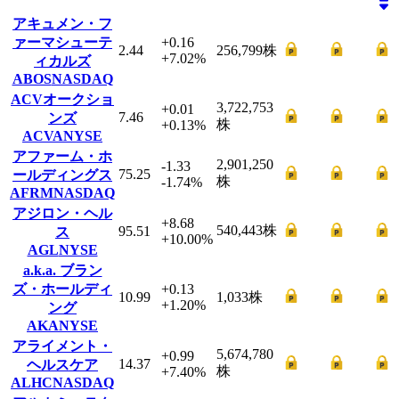
アキュメン・フ
ァーマシューテ
+0.16
2.44
256,799
株
+7.02
%
ィカルズ
ABOS
NASDAQ
ACVオークショ
3,722,753
+0.01
7.46
ンズ
株
+0.13
%
ACVA
NYSE
アファーム・ホ
2,901,250
-1.33
75.25
ールディングス
株
-1.74
%
AFRM
NASDAQ
アジロン・ヘル
+8.68
540,443
株
95.51
ス
+10.00
%
AGL
NYSE
a.k.a. ブラン
ズ・ホールディ
+0.13
10.99
1,033
株
+1.20
%
ング
AKA
NYSE
アライメント・
5,674,780
+0.99
14.37
ヘルスケア
株
+7.40
%
ALHC
NASDAQ