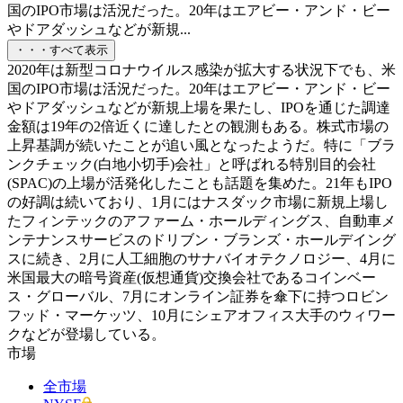
国のIPO市場は活況だった。20年はエアビー・アンド・ビー
やドアダッシュなどが新規...
・・・すべて表示
2020年は新型コロナウイルス感染が拡大する状況下でも、米
国のIPO市場は活況だった。20年はエアビー・アンド・ビー
やドアダッシュなどが新規上場を果たし、IPOを通じた調達
金額は19年の2倍近くに達したとの観測もある。株式市場の
上昇基調が続いたことが追い風となったようだ。特に「ブラ
ンクチェック(白地小切手)会社」と呼ばれる特別目的会社
(SPAC)の上場が活発化したことも話題を集めた。21年もIPO
の好調は続いており、1月にはナスダック市場に新規上場し
たフィンテックのアファーム・ホールディングス、自動車メ
ンテナンスサービスのドリブン・ブランズ・ホールデイング
スに続き、2月に人工細胞のサナバイオテクノロジー、4月に
米国最大の暗号資産(仮想通貨)交換会社であるコインベー
ス・グローバル、7月にオンライン証券を傘下に持つロビン
フッド・マーケッツ、10月にシェアオフィス大手のウィワー
クなどが登場している。
市場
全市場