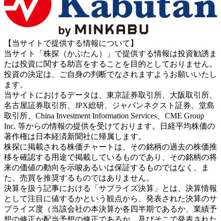
【当サイトで提供する情報について】
当サイト「株探（かぶたん）」で提供する情報は投資勧誘ま
たは投資に関する助言をすることを目的としておりません。
投資の決定は、ご自身の判断でなされますようお願いいたし
ます。
当サイトにおけるデータは、東京証券取引所、大阪取引所、
名古屋証券取引所、JPX総研、ジャパンネクスト証券、堂島
取引所、China Investment Information Services、CME Group
Inc. 等からの情報の提供を受けております。日経平均株価の
著作権は日本経済新聞社に帰属します。
株探に掲載される株価チャートは、その銘柄の過去の株価推
移を確認する用途で掲載しているものであり、その銘柄の将
来の価値の動向を示唆あるいは保証するものではなく、ま
た、売買を推奨するものではありません。
決算を扱う記事における「サプライズ決算」とは、決算情報
として注目に値するかという観点から、発表された決算のサ
プライズ度（当該会社の本決算か各四半期であるか、業績予
想の修正か配当予想の修正であるか、及びそこで発表された