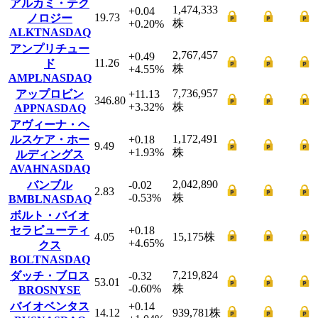
アルカミ・テク
1,474,333
+0.04
19.73
ノロジー
株
+0.20
%
ALKT
NASDAQ
アンプリチュー
2,767,457
+0.49
11.26
ド
株
+4.55
%
AMPL
NASDAQ
7,736,957
アップロビン
+11.13
346.80
+3.32
%
株
APP
NASDAQ
アヴィーナ・ヘ
1,172,491
ルスケア・ホー
+0.18
9.49
+1.93
%
株
ルディングス
AVAH
NASDAQ
2,042,890
バンブル
-0.02
2.83
-0.53
%
株
BMBL
NASDAQ
ボルト・バイオ
セラピューティ
+0.18
4.05
15,175
株
+4.65
%
クス
BOLT
NASDAQ
7,219,824
ダッチ・ブロス
-0.32
53.01
-0.60
%
株
BROS
NYSE
バイオベンタス
+0.14
14.12
939,781
株