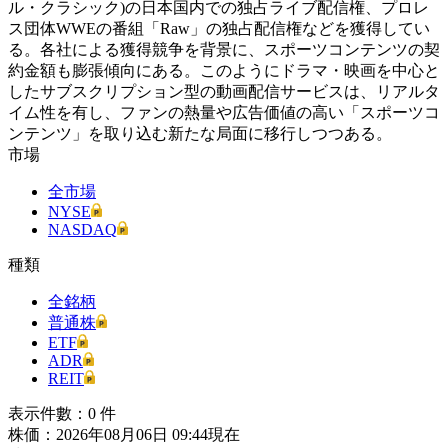
ル・クラシック)の日本国内での独占ライブ配信権、プロレ
ス団体WWEの番組「Raw」の独占配信権などを獲得してい
る。各社による獲得競争を背景に、スポーツコンテンツの契
約金額も膨張傾向にある。このようにドラマ・映画を中心と
したサブスクリプション型の動画配信サービスは、リアルタ
イム性を有し、ファンの熱量や広告価値の高い「スポーツコ
ンテンツ」を取り込む新たな局面に移行しつつある。
市場
全市場
NYSE
NASDAQ
種類
全銘柄
普通株
ETF
ADR
REIT
表示件數：
0
件
株価：2026年08月06日 09:44現在