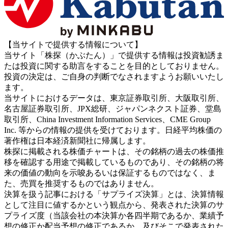
【当サイトで提供する情報について】
当サイト「株探（かぶたん）」で提供する情報は投資勧誘ま
たは投資に関する助言をすることを目的としておりません。
投資の決定は、ご自身の判断でなされますようお願いいたし
ます。
当サイトにおけるデータは、東京証券取引所、大阪取引所、
名古屋証券取引所、JPX総研、ジャパンネクスト証券、堂島
取引所、China Investment Information Services、CME Group
Inc. 等からの情報の提供を受けております。日経平均株価の
著作権は日本経済新聞社に帰属します。
株探に掲載される株価チャートは、その銘柄の過去の株価推
移を確認する用途で掲載しているものであり、その銘柄の将
来の価値の動向を示唆あるいは保証するものではなく、ま
た、売買を推奨するものではありません。
決算を扱う記事における「サプライズ決算」とは、決算情報
として注目に値するかという観点から、発表された決算のサ
プライズ度（当該会社の本決算か各四半期であるか、業績予
想の修正か配当予想の修正であるか、及びそこで発表された