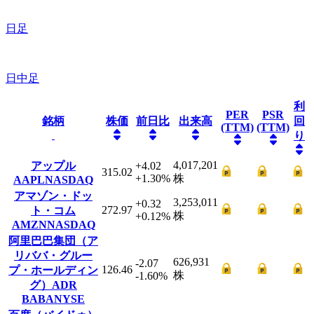
日足
日中足
利
PER
PSR
銘柄
株価
前日比
出来高
回
(TTM)
(TTM)
り
4,017,201
アップル
+4.02
315.02
+1.30
%
株
AAPL
NASDAQ
アマゾン・ドッ
3,253,011
+0.32
272.97
ト・コム
株
+0.12
%
AMZN
NASDAQ
阿里巴巴集団（ア
リババ・グルー
626,931
-2.07
126.46
プ・ホールディン
株
-1.60
%
グ）ADR
BABA
NYSE