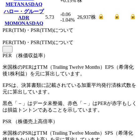
株
+0.15
%
META
NASDAQ
ハロー・グループ
-0.06
5.73
26,937
株
ADR
-1.04
%
MOMO
NASDAQ
PER(TTM)・PSR(TTM)について
PER
(TTM)
・PSR
(TTM)
について
PER
（株価収益率）
米国株のPERはTTM（Trailing Twelve Months）EPS（希薄化
後1株利益）を元に算出しています。
EPSは、決算書類に記載されている加重平均発行済株式数を
元に算出しています。
黒色「－」はデータ未整備、赤色「
－
」はPERが赤字もしく
は損益トントンであることを示しています。
PSR
（株価売上高倍率）
米国株のPSRはTTM（Trailing Twelve Months）SPS（希薄化
後1株あたり売上高）を元に算出しています。