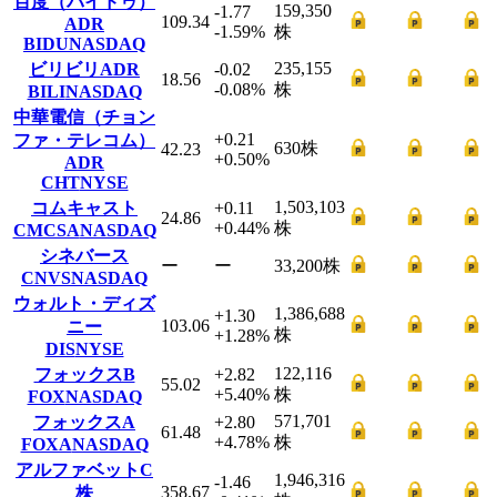
百度（バイドゥ）
159,350
-1.77
109.34
ADR
-1.59
%
株
BIDU
NASDAQ
235,155
ビリビリADR
-0.02
18.56
-0.08
%
株
BILI
NASDAQ
中華電信（チョン
+0.21
ファ・テレコム）
630
株
42.23
+0.50
%
ADR
CHT
NYSE
1,503,103
コムキャスト
+0.11
24.86
+0.44
%
株
CMCSA
NASDAQ
シネバース
ー
ー
33,200
株
CNVS
NASDAQ
ウォルト・ディズ
1,386,688
+1.30
103.06
ニー
株
+1.28
%
DIS
NYSE
122,116
フォックスB
+2.82
55.02
+5.40
%
株
FOX
NASDAQ
571,701
フォックスA
+2.80
61.48
+4.78
%
株
FOXA
NASDAQ
アルファベットC
1,946,316
-1.46
358.67
株