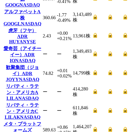
株
-0.41
%
GOOG
NASDAQ
アルファベットA
3,143,489
-1.77
360.66
株
株
-0.49
%
GOOGL
NASDAQ
虎牙（フヤ）
+0.00
2.43
13,961
株
ADR
+0.21
%
HUYA
NYSE
愛奇芸（アイチー
1,349,493
ー
ー
イー）ADR
株
IQ
NASDAQ
歓聚集団（ジョ
+0.01
14,799
株
74.82
イ）ADR
+0.02
%
JOYY
NASDAQ
リバティ・ラテ
414,280
ー
ー
ン・アメリカA
株
LILA
NASDAQ
リバティ・ラテ
611,846
ー
ー
ン・アメリカC
株
LILAK
NASDAQ
メタ・プラットフ
1,464,207
+0.86
589.63
ォームズ