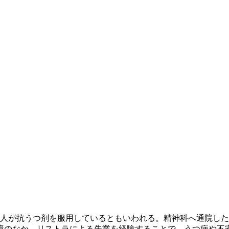
に1人が抗うつ剤を服用しているともいわれる。精神科へ通院し
境のなか、リストラによる失業を経験することで、うつ病や不