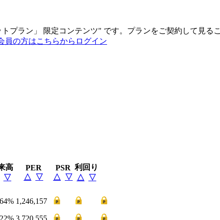
ットプラン
」
限定コンテンツ"
です。プランをご契約して見る
会員の方はこちらからログイン
来高
利回り
PER
PSR
△
▽
△
▽
▽
△
▽
.64
%
1,246,157
.22
%
3,720,555