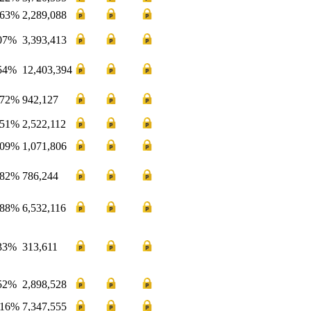
.63
%
2,289,088
07
%
3,393,413
54
%
12,403,394
.72
%
942,127
.51
%
2,522,112
.09
%
1,071,806
.82
%
786,244
.88
%
6,532,116
33
%
313,611
52
%
2,898,528
.16
%
7,347,555