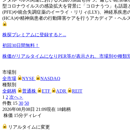
型コロナウイルスの感染拡大を背景に「コロナうつ」も話題
(PFE)や統合失調症薬のイーライ・リリィ(LLY)、神経系
(HCA)や精神病患者の行動障害ケアを行うアカディア・ヘルス
株探プレミアムに登録すると...
初回30日間無料！
株価がリアルタイムになりPER等が表示され、市場別や種類
市場別
全市場
NYSE
NASDAQ
種類別
全銘柄
普通株
ETF
ADR
REIT
1
2
次へ＞
件数
15
30
50
2026年08月08日 21:09現在 18銘柄
株価 15分ディレイ
リアルタイムに変更