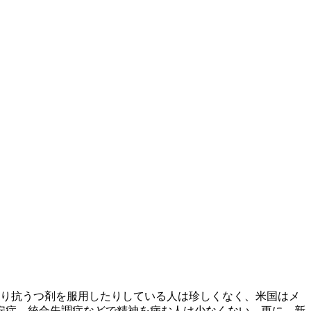
たり抗うつ剤を服用したりしている人は珍しくなく、米国はメ
安症、統合失調症などで精神を病む人は少なくない。更に、新