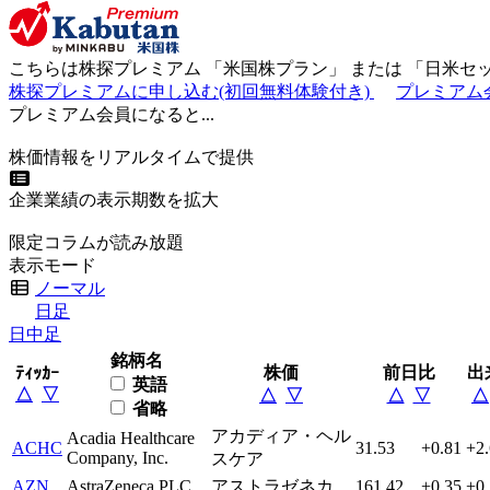
こちらは株探プレミアム 「
米国株プラン
」 または 「
日米セ
株探プレミアムに申し込む(初回無料体験付き)
プレミアム
プレミアム会員になると...
株価情報をリアルタイムで提供
企業業績の表示期数を拡大
限定コラムが読み放題
表示モード
ノーマル
日足
日中足
銘柄名
株価
前日比
出
ﾃｨｯｶｰ
英語
△
▽
△
▽
△
▽
△
省略
アカディア・ヘル
Acadia Healthcare
ACHC
31.53
+0.81
+2
Company, Inc.
スケア
AZN
AstraZeneca PLC
アストラゼネカ
161.42
+0.35
+0