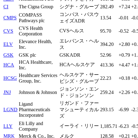
CI
The Cigna Group
シグナ・グループ
282.49
+7.24
+2
コンパス・パスウ
COMPASS
CMPS
13.54
-0.01
-0.
Pathways plc
ェイズADR
CVS Health
CVSヘルス
CVS
95.70
-0.52
-0.
Corporation
エレバンス・ヘル
Elevance Health,
ELV
394.20
+2.80
+0
Inc.
ス
GSK
GSK plc
GSKADR
52.96
+0.79
+1
HCA Healthcare,
HCAヘルスケア
HCA
413.36
+4.47
+1
Inc.
ヘルスケア・サー
Healthcare Services
HCSG
22.23
+0.18
+0
Group, Inc.
ビシズ・グループ
ジョンソン・エン
JNJ
Johnson & Johnson
259.24
+2.26
+0
ド・ジョンソン
リガンド・ファー
Ligand
LGND
Pharmaceuticals
マシューティカル
293.15
-6.99
-2.
Incorporated
ズ
Eli Lilly and
イーライ・リリー
LLY
1,185.71
-6.23
-0.
Company
MRK
Merck & Co., Inc.
メルク
128.58
+0.21
+0