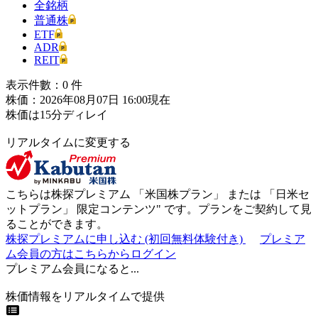
全銘柄
普通株
ETF
ADR
REIT
表示件數：
0
件
株価：2026年08月07日 16:00現在
株価は15分ディレイ
リアルタイムに変更する
こちらは株探プレミアム 「
米国株プラン
」 または 「
日米セ
ットプラン
」
限定コンテンツ"
です。プランをご契約して見
ることができます。
株探プレミアムに申し込む
(初回無料体験付き)
プレミア
ム会員の方はこちらからログイン
プレミアム会員になると...
株価情報をリアルタイムで提供