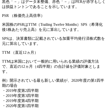
黒色「－」はデータ未整備、赤色「
－
」はPERが赤字もしく
は損益トントンであることを示しています。
PSR
（株価売上高倍率）
米国株のPSRはTTM（Trailing Twelve Months）SPS（希薄化
後1株あたり売上高）を元に算出しています。
SPSは、決算書類に記載されている加重平均発行済株式数を
元に算出しています。
TTM
（直近12ヵ月）
TTMは米国において一般的に用いられる業績の評価方法
で、直近の12ヵ月（4四半期）の合計値を評価対象としま
す。
例）開示されている最も新しい業績が、2020年度の第1四半
期の場合
・2019年度第2四半期
・2019年度第3四半期
・2019年度第4四半期
・2020年度第1四半期