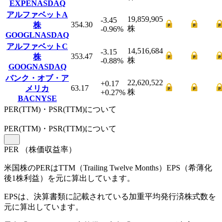
EXPE
NASDAQ
アルファベットA
19,859,905
-3.45
354.30
株
株
-0.96
%
GOOGL
NASDAQ
アルファベットC
14,516,684
-3.15
353.47
株
株
-0.88
%
GOOG
NASDAQ
バンク・オブ・ア
22,620,522
+0.17
63.17
メリカ
株
+0.27
%
BAC
NYSE
PER(TTM)・PSR(TTM)について
PER
(TTM)
・PSR
(TTM)
について
PER
（株価収益率）
米国株のPERはTTM（Trailing Twelve Months）EPS（希薄化
後1株利益）を元に算出しています。
EPSは、決算書類に記載されている加重平均発行済株式数を
元に算出しています。