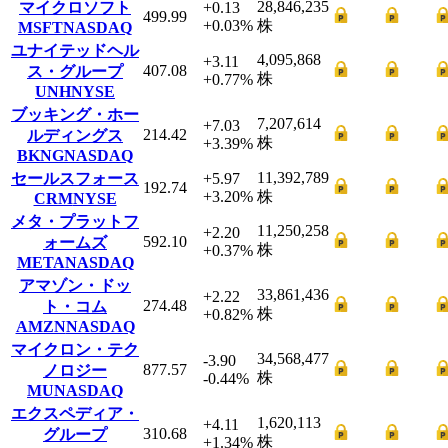
28,846,235
マイクロソフト
+0.13
499.99
+0.03
%
株
MSFT
NASDAQ
ユナイテッドヘル
4,095,868
+3.11
407.08
ス・グループ
株
+0.77
%
UNH
NYSE
ブッキング・ホー
7,207,614
+7.03
214.42
ルディングス
株
+3.39
%
BKNG
NASDAQ
11,392,789
セールスフォース
+5.97
192.74
+3.20
%
株
CRM
NYSE
メタ・プラットフ
11,250,258
+2.20
592.10
ォームズ
株
+0.37
%
META
NASDAQ
アマゾン・ドッ
33,861,436
+2.22
274.48
ト・コム
株
+0.82
%
AMZN
NASDAQ
マイクロン・テク
34,568,477
-3.90
877.57
ノロジー
株
-0.44
%
MU
NASDAQ
エクスペディア・
1,620,113
+4.11
310.68
グループ
株
+1.34
%