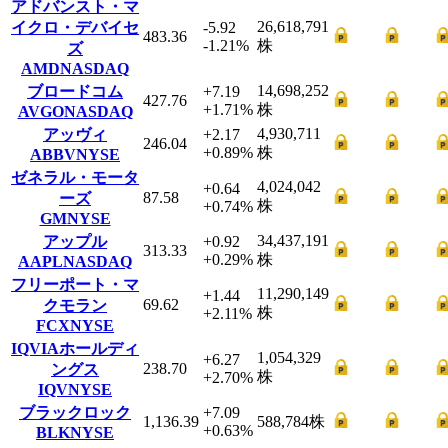
アドバンスト・マ
26,618,791
イクロ・デバイセ
-5.92
483.36
-1.21
%
株
ズ
AMD
NASDAQ
14,698,252
ブロードコム
+7.19
427.76
+1.71
%
株
AVGO
NASDAQ
4,930,711
アッヴィ
+2.17
246.04
+0.89
%
株
ABBV
NYSE
ゼネラル・モータ
4,024,042
+0.64
87.58
ーズ
株
+0.74
%
GM
NYSE
34,437,191
アップル
+0.92
313.33
+0.29
%
株
AAPL
NASDAQ
フリーポート・マ
11,290,149
+1.44
69.62
クモラン
株
+2.11
%
FCX
NYSE
IQVIAホールディ
1,054,329
+6.27
238.70
ングス
株
+2.70
%
IQV
NYSE
ブラックロック
+7.09
1,136.39
588,784
株
+0.63
%
BLK
NYSE