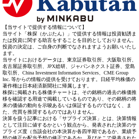
【当サイトで提供する情報について】
当サイト「株探（かぶたん）」で提供する情報は投資勧誘ま
たは投資に関する助言をすることを目的としておりません。
投資の決定は、ご自身の判断でなされますようお願いいたし
ます。
当サイトにおけるデータは、東京証券取引所、大阪取引所、
名古屋証券取引所、JPX総研、ジャパンネクスト証券、堂島
取引所、China Investment Information Services、CME Group
Inc. 等からの情報の提供を受けております。日経平均株価の
著作権は日本経済新聞社に帰属します。
株探に掲載される株価チャートは、その銘柄の過去の株価推
移を確認する用途で掲載しているものであり、その銘柄の将
来の価値の動向を示唆あるいは保証するものではなく、ま
た、売買を推奨するものではありません。
決算を扱う記事における「サプライズ決算」とは、決算情報
として注目に値するかという観点から、発表された決算のサ
プライズ度（当該会社の本決算か各四半期であるか、業績予
想の修正か配当予想の修正であるか、及びそこで発表された