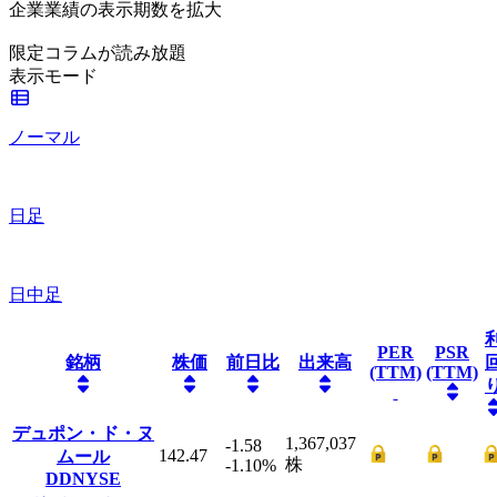
企業業績の表示期数を拡大
限定コラムが読み放題
表示モード
ノーマル
日足
日中足
PER
PSR
銘柄
株価
前日比
出来高
(TTM)
(TTM)
デュポン・ド・ヌ
1,367,037
-1.58
142.47
ムール
株
-1.10
%
DD
NYSE