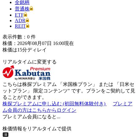
全銘柄
普通株
ETF
ADR
REIT
表示件數：
0
件
株価：2026年08月07日 16:00現在
株価は15分ディレイ
リアルタイムに変更する
こちらは株探プレミアム 「
米国株プラン
」 または 「
日米セ
ットプラン
」
限定コンテンツ"
です。プランをご契約して見
ることができます。
株探プレミアムに申し込む
(初回無料体験付き)
プレミア
ム会員の方はこちらからログイン
プレミアム会員になると...
株価情報をリアルタイムで提供