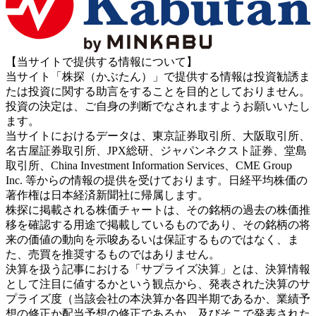
【当サイトで提供する情報について】
当サイト「株探（かぶたん）」で提供する情報は投資勧誘ま
たは投資に関する助言をすることを目的としておりません。
投資の決定は、ご自身の判断でなされますようお願いいたし
ます。
当サイトにおけるデータは、東京証券取引所、大阪取引所、
名古屋証券取引所、JPX総研、ジャパンネクスト証券、堂島
取引所、China Investment Information Services、CME Group
Inc. 等からの情報の提供を受けております。日経平均株価の
著作権は日本経済新聞社に帰属します。
株探に掲載される株価チャートは、その銘柄の過去の株価推
移を確認する用途で掲載しているものであり、その銘柄の将
来の価値の動向を示唆あるいは保証するものではなく、ま
た、売買を推奨するものではありません。
決算を扱う記事における「サプライズ決算」とは、決算情報
として注目に値するかという観点から、発表された決算のサ
プライズ度（当該会社の本決算か各四半期であるか、業績予
想の修正か配当予想の修正であるか、及びそこで発表された