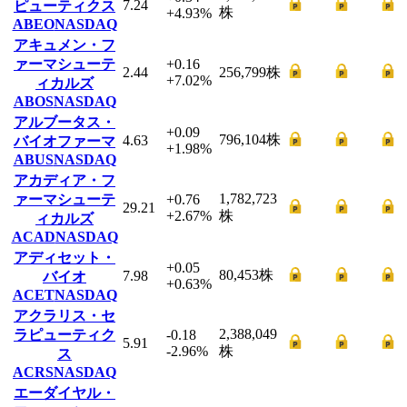
7.24
ピューティクス
株
+4.93
%
ABEO
NASDAQ
アキュメン・フ
ァーマシューテ
+0.16
2.44
256,799
株
+7.02
%
ィカルズ
ABOS
NASDAQ
アルブータス・
+0.09
796,104
株
4.63
バイオファーマ
+1.98
%
ABUS
NASDAQ
アカディア・フ
1,782,723
ァーマシューテ
+0.76
29.21
+2.67
%
株
ィカルズ
ACAD
NASDAQ
アディセット・
+0.05
80,453
株
7.98
バイオ
+0.63
%
ACET
NASDAQ
アクラリス・セ
2,388,049
ラピューティク
-0.18
5.91
-2.96
%
株
ス
ACRS
NASDAQ
エーダイヤル・