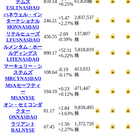
61,820
株
859.14
テムズ
+0.25
%
ESLT
NASDAQ
ハネウェル・イン
2,837,537
+5.47
246.21
ターナショナル
株
+2.27
%
HON
NASDAQ
137,807
リテルヒューズ
-2.69
456.55
-0.59
%
株
LFUS
NASDAQ
ルメンタム・ホー
5,818,819
+52.11
890.17
ルディングス
株
+6.22
%
LITE
NASDAQ
マーキュリー・シ
413,033
-0.19
108.64
ステムズ
株
-0.17
%
MRCY
NASDAQ
MSAセーフティ
471,447
+0.23
194.19
ー
株
+0.12
%
MSA
NYSE
オン・セミコンダ
9,839,495
+2.84
81.17
クター
株
+3.63
%
ON
NASDAQ
1,372,720
ラリアント
+1.50
67.45
+2.27
%
株
RAL
NYSE