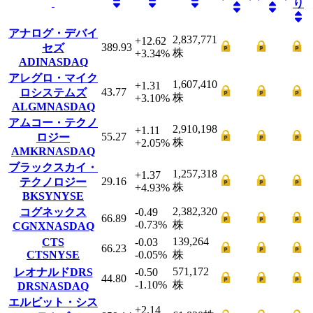
り
アナログ・デバイ
2,837,771
+12.62
389.93
セズ
株
+3.34
%
ADI
NASDAQ
アレグロ・マイク
1,607,410
+1.31
43.77
ロシステムズ
株
+3.10
%
ALGM
NASDAQ
アムコー・テクノ
2,910,198
+1.11
55.27
ロジー
株
+2.05
%
AMKR
NASDAQ
ブラックスカイ・
1,257,318
+1.37
29.16
テクノロジー
株
+4.93
%
BKSY
NYSE
2,382,320
コグネックス
-0.49
66.89
-0.73
%
株
CGNX
NASDAQ
139,264
CTS
-0.03
66.23
CTS
NYSE
-0.05
%
株
571,172
レオナルドDRS
-0.50
44.80
-1.10
%
株
DRS
NASDAQ
エルビット・シス
+2.14