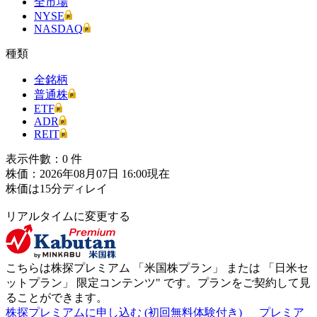
全市場
NYSE
NASDAQ
種類
全銘柄
普通株
ETF
ADR
REIT
表示件數：
0
件
株価：2026年08月07日 16:00現在
株価は15分ディレイ
リアルタイムに変更する
こちらは株探プレミアム 「
米国株プラン
」 または 「
日米セ
ットプラン
」
限定コンテンツ"
です。プランをご契約して見
ることができます。
株探プレミアムに申し込む
(初回無料体験付き)
プレミア