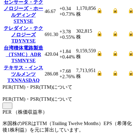
センサータ・テク
1,170,856
ノロジーズ・ホー
+0.34
46.67
+0.73
%
株
ルディング
ST
NYSE
テレダイン・テク
302,815
+3.78
691.30
ノロジーズ
株
+0.55
%
TDY
NYSE
台湾積体電路製造
9,159,559
+1.84
420.04
（TSMC）ADR
株
+0.44
%
TSM
NYSE
テキサス・インス
7,713,951
+7.68
286.08
ツルメンツ
株
+2.76
%
TXN
NASDAQ
PER(TTM)・PSR(TTM)について
PER
(TTM)
・PSR
(TTM)
について
PER
（株価収益率）
米国株のPERはTTM（Trailing Twelve Months）EPS（希薄化
後1株利益）を元に算出しています。