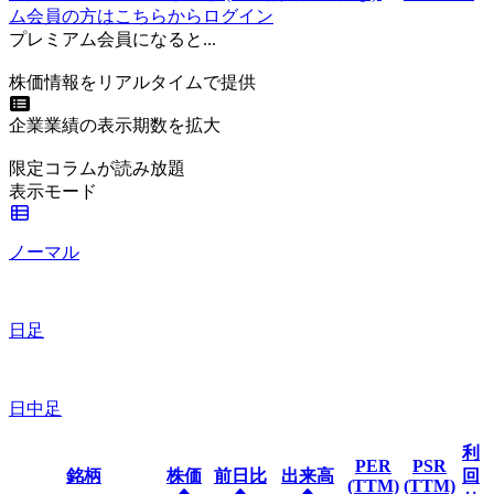
ム会員の方はこちらからログイン
プレミアム会員になると...
株価情報をリアルタイムで提供
企業業績の表示期数を拡大
限定コラムが読み放題
表示モード
ノーマル
日足
日中足
利
PER
PSR
銘柄
株価
前日比
出来高
回
(TTM)
(TTM)