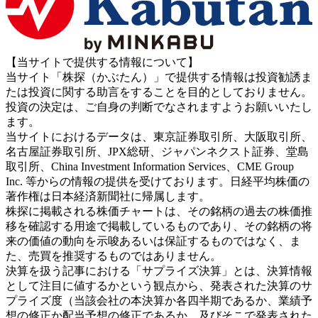
【当サイトで提供する情報について】
当サイト「株探（かぶたん）」で提供する情報は投資勧誘ま
たは投資に関する助言をすることを目的としておりません。
投資の決定は、ご自身の判断でなされますようお願いいたし
ます。
当サイトにおけるデータは、東京証券取引所、大阪取引所、
名古屋証券取引所、JPX総研、ジャパンネクスト証券、堂島
取引所、China Investment Information Services、CME Group
Inc. 等からの情報の提供を受けております。日経平均株価の
著作権は日本経済新聞社に帰属します。
株探に掲載される株価チャートは、その銘柄の過去の株価推
移を確認する用途で掲載しているものであり、その銘柄の将
来の価値の動向を示唆あるいは保証するものではなく、ま
た、売買を推奨するものではありません。
決算を扱う記事における「サプライズ決算」とは、決算情報
として注目に値するかという観点から、発表された決算のサ
プライズ度（当該会社の本決算か各四半期であるか、業績予
想の修正か配当予想の修正であるか、及びそこで発表された