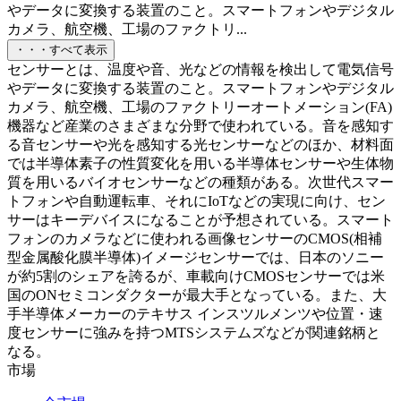
やデータに変換する装置のこと。スマートフォンやデジタル
カメラ、航空機、工場のファクトリ...
・・・すべて表示
センサーとは、温度や音、光などの情報を検出して電気信号
やデータに変換する装置のこと。スマートフォンやデジタル
カメラ、航空機、工場のファクトリーオートメーション(FA)
機器など産業のさまざまな分野で使われている。音を感知す
る音センサーや光を感知する光センサーなどのほか、材料面
では半導体素子の性質変化を用いる半導体センサーや生体物
質を用いるバイオセンサーなどの種類がある。次世代スマー
トフォンや自動運転車、それにIoTなどの実現に向け、セン
サーはキーデバイスになることが予想されている。スマート
フォンのカメラなどに使われる画像センサーのCMOS(相補
型金属酸化膜半導体)イメージセンサーでは、日本のソニー
が約5割のシェアを誇るが、車載向けCMOSセンサーでは米
国のONセミコンダクターが最大手となっている。また、大
手半導体メーカーのテキサス インスツルメンツや位置・速
度センサーに強みを持つMTSシステムズなどが関連銘柄と
なる。
市場