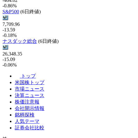
-464.02
-0.86%
S&P500
(6日終値)
7,709.96
-13.59
-0.18%
ナスダック総合
(6日終値)
26,348.35
-15.09
-0.06%
トップ
米国株トップ
市場ニュース
決算ニュース
株価注意報
会社開示情報
銘柄探検
人気テーマ
証券会社比較