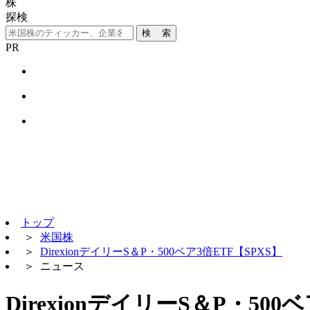
株
探検
検 索
PR
トップ
＞
米国株
＞
DirexionデイリーS＆P・500ベア3倍ETF【SPXS】
＞
ニュース
DirexionデイリーS＆P・50