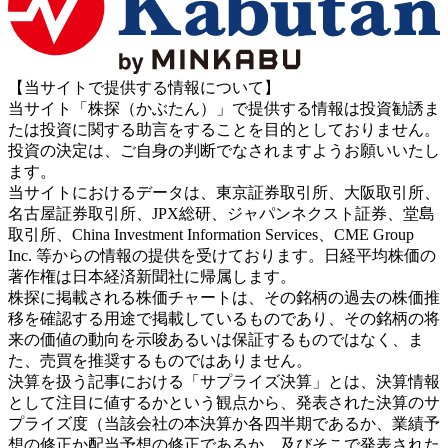
【当サイトで提供する情報について】
当サイト「株探（かぶたん）」で提供する情報は投資勧誘ま
たは投資に関する助言をすることを目的としておりません。
投資の決定は、ご自身の判断でなされますようお願いいたし
ます。
当サイトにおけるデータは、東京証券取引所、大阪取引所、
名古屋証券取引所、JPX総研、ジャパンネクスト証券、堂島
取引所、China Investment Information Services、CME Group
Inc. 等からの情報の提供を受けております。日経平均株価の
著作権は日本経済新聞社に帰属します。
株探に掲載される株価チャートは、その銘柄の過去の株価推
移を確認する用途で掲載しているものであり、その銘柄の将
来の価値の動向を示唆あるいは保証するものではなく、ま
た、売買を推奨するものではありません。
決算を扱う記事における「サプライズ決算」とは、決算情報
として注目に値するかという観点から、発表された決算のサ
プライズ度（当該会社の本決算か各四半期であるか、業績予
想の修正か配当予想の修正であるか、及びそこで発表された