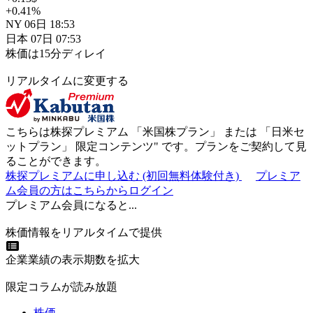
+0.41
%
NY
06日
18:53
日本
07日
07:53
株価は15分ディレイ
リアルタイムに変更する
こちらは株探プレミアム 「
米国株プラン
」 または 「
日米セ
ットプラン
」
限定コンテンツ"
です。プランをご契約して見
ることができます。
株探プレミアムに申し込む
(初回無料体験付き)
プレミア
ム会員の方はこちらからログイン
プレミアム会員になると...
株価情報をリアルタイムで提供
企業業績の表示期数を拡大
限定コラムが読み放題
株価