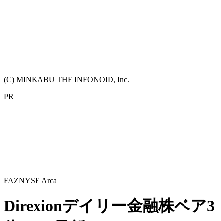
(C) MINKABU THE INFONOID, Inc.
PR
FAZ
NYSE Arca
Direxionデイリー金融株ベア3