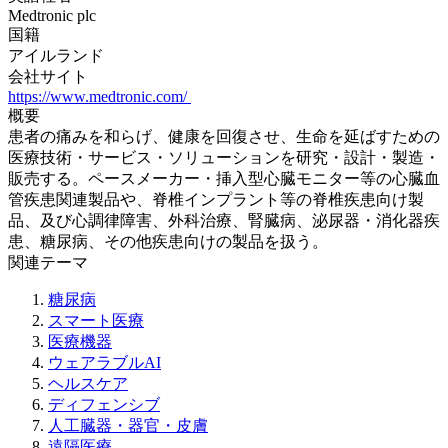
Medtronic plc
国籍
アイルランド
会社サイト
https://www.medtronic.com/
概要
患者の痛みを和らげ、健康を回復させ、生命を延ばすための
医療技術・サービス・ソリューションを研究・設計・製造・
販売する。ペースメーカー・挿入型心臓モニター等の心臓血
管疾患関連製品や、脊椎インプラント等の脊椎疾患向け製
品、及び心調律障害、外科治療、腎臓病、泌尿器・消化器疾
患、糖尿病、その他疾患向けの製品を扱う。
関連テーマ
糖尿病
スマート医療
医療機器
ウェアラブルAI
ヘルスケア
ディフェンシブ
人工臓器・器官・皮膚
遠隔医療