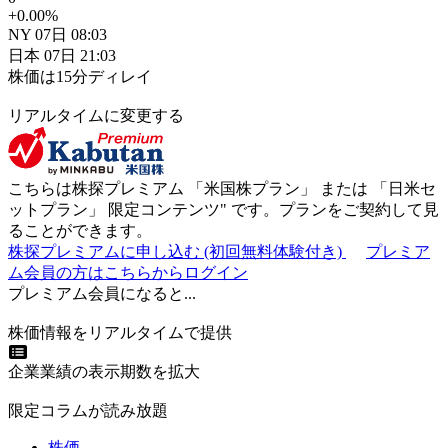
+0.00
%
NY
07日
08:03
日本
07日
21:03
株価は15分ディレイ
リアルタイムに変更する
こちらは株探プレミアム 「
米国株プラン
」 または 「
日米セ
ットプラン
」
限定コンテンツ"
です。プランをご契約して見
ることができます。
株探プレミアムに申し込む
(初回無料体験付き)
プレミア
ム会員の方はこちらからログイン
プレミアム会員になると...
株価情報をリアルタイムで提供
企業業績の表示期数を拡大
限定コラムが読み放題
株価