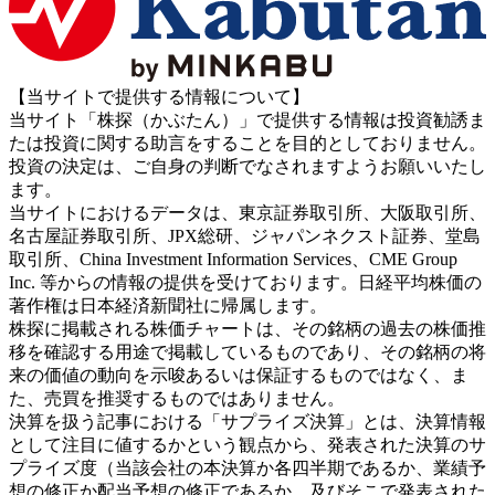
【当サイトで提供する情報について】
当サイト「株探（かぶたん）」で提供する情報は投資勧誘ま
たは投資に関する助言をすることを目的としておりません。
投資の決定は、ご自身の判断でなされますようお願いいたし
ます。
当サイトにおけるデータは、東京証券取引所、大阪取引所、
名古屋証券取引所、JPX総研、ジャパンネクスト証券、堂島
取引所、China Investment Information Services、CME Group
Inc. 等からの情報の提供を受けております。日経平均株価の
著作権は日本経済新聞社に帰属します。
株探に掲載される株価チャートは、その銘柄の過去の株価推
移を確認する用途で掲載しているものであり、その銘柄の将
来の価値の動向を示唆あるいは保証するものではなく、ま
た、売買を推奨するものではありません。
決算を扱う記事における「サプライズ決算」とは、決算情報
として注目に値するかという観点から、発表された決算のサ
プライズ度（当該会社の本決算か各四半期であるか、業績予
想の修正か配当予想の修正であるか、及びそこで発表された