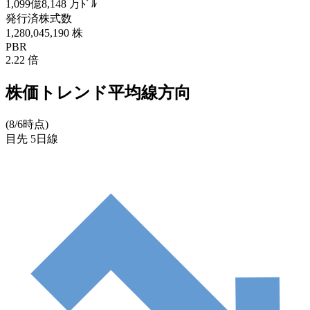
1,099億8,148
万ﾄﾞﾙ
発行済株式数
1,280,045,190
株
PBR
2.22
倍
株価トレンド平均線方向
(8/6時点)
目先
5日線