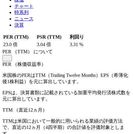
チャート
時系列
ニュース
決算
PER (TTM)
PSR (TTM)
利回り
23.0
倍
3.04
倍
3.31
%
PER
（TTM）
について
PER
（株価収益率）
米国株のPERはTTM（Trailing Twelve Months）EPS（希薄化
後1株利益）を元に算出しています。
EPSは、決算書類に記載されている加重平均発行済株式数を
元に算出しています。
TTM
（直近12ヵ月）
TTMは米国において一般的に用いられる業績の評価方法
で、直近の12ヵ月（4四半期）の合計値を評価対象としま
す。