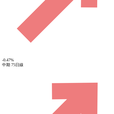
-0.47
%
中期
75日線