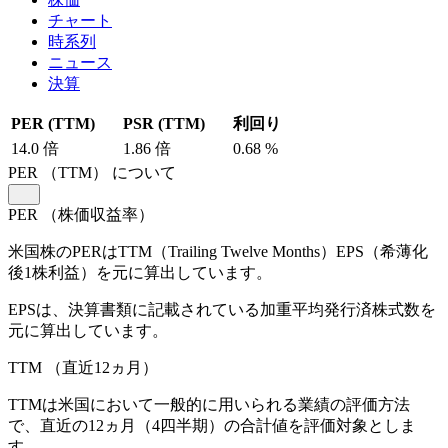
チャート
時系列
ニュース
決算
PER (TTM)
PSR (TTM)
利回り
14.0
倍
1.86
倍
0.68
%
PER
（TTM）
について
PER
（株価収益率）
米国株のPERはTTM（Trailing Twelve Months）EPS（希薄化
後1株利益）を元に算出しています。
EPSは、決算書類に記載されている加重平均発行済株式数を
元に算出しています。
TTM
（直近12ヵ月）
TTMは米国において一般的に用いられる業績の評価方法
で、直近の12ヵ月（4四半期）の合計値を評価対象としま
す。