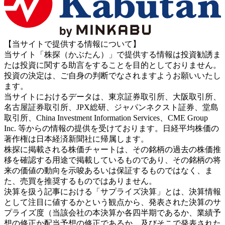
【当サイトで提供する情報について】
当サイト「株探（かぶたん）」で提供する情報は投資勧誘ま
たは投資に関する助言をすることを目的としておりません。
投資の決定は、ご自身の判断でなされますようお願いいたし
ます。
当サイトにおけるデータは、東京証券取引所、大阪取引所、
名古屋証券取引所、JPX総研、ジャパンネクスト証券、堂島
取引所、China Investment Information Services、CME Group
Inc. 等からの情報の提供を受けております。日経平均株価の
著作権は日本経済新聞社に帰属します。
株探に掲載される株価チャートは、その銘柄の過去の株価推
移を確認する用途で掲載しているものであり、その銘柄の将
来の価値の動向を示唆あるいは保証するものではなく、ま
た、売買を推奨するものではありません。
決算を扱う記事における「サプライズ決算」とは、決算情報
として注目に値するかという観点から、発表された決算のサ
プライズ度（当該会社の本決算か各四半期であるか、業績予
想の修正か配当予想の修正であるか、及びそこで発表された