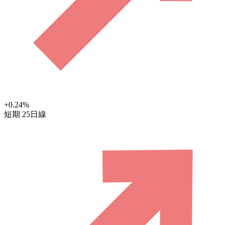
+0.24
%
短期
25日線