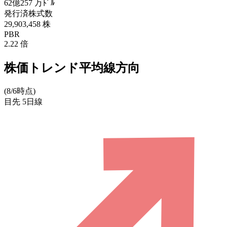
62億257
万ﾄﾞﾙ
発行済株式数
29,903,458
株
PBR
2.22
倍
株価トレンド平均線方向
(8/6時点)
目先
5日線