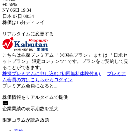
+0.56
%
NY
06日
19:34
日本
07日
08:34
株価は15分ディレイ
リアルタイムに変更する
こちらは株探プレミアム 「
米国株プラン
」 または 「
日米セ
ットプラン
」
限定コンテンツ"
です。プランをご契約して見
ることができます。
株探プレミアムに申し込む
(初回無料体験付き)
プレミア
ム会員の方はこちらからログイン
プレミアム会員になると...
株価情報をリアルタイムで提供
企業業績の表示期数を拡大
限定コラムが読み放題
株価