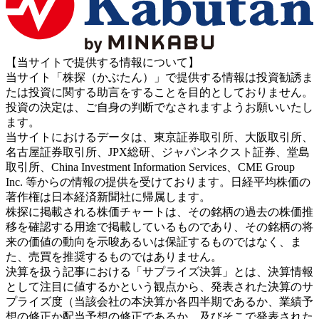
【当サイトで提供する情報について】
当サイト「株探（かぶたん）」で提供する情報は投資勧誘ま
たは投資に関する助言をすることを目的としておりません。
投資の決定は、ご自身の判断でなされますようお願いいたし
ます。
当サイトにおけるデータは、東京証券取引所、大阪取引所、
名古屋証券取引所、JPX総研、ジャパンネクスト証券、堂島
取引所、China Investment Information Services、CME Group
Inc. 等からの情報の提供を受けております。日経平均株価の
著作権は日本経済新聞社に帰属します。
株探に掲載される株価チャートは、その銘柄の過去の株価推
移を確認する用途で掲載しているものであり、その銘柄の将
来の価値の動向を示唆あるいは保証するものではなく、ま
た、売買を推奨するものではありません。
決算を扱う記事における「サプライズ決算」とは、決算情報
として注目に値するかという観点から、発表された決算のサ
プライズ度（当該会社の本決算か各四半期であるか、業績予
想の修正か配当予想の修正であるか、及びそこで発表された