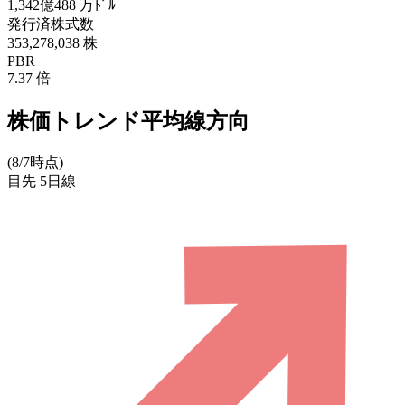
1,342億488
万ﾄﾞﾙ
発行済株式数
353,278,038
株
PBR
7.37
倍
株価トレンド平均線方向
(8/7時点)
目先
5日線