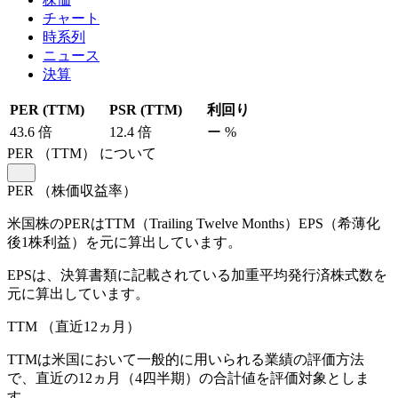
チャート
時系列
ニュース
決算
PER (TTM)
PSR (TTM)
利回り
43.6
倍
12.4
倍
ー
%
PER
（TTM）
について
PER
（株価収益率）
米国株のPERはTTM（Trailing Twelve Months）EPS（希薄化
後1株利益）を元に算出しています。
EPSは、決算書類に記載されている加重平均発行済株式数を
元に算出しています。
TTM
（直近12ヵ月）
TTMは米国において一般的に用いられる業績の評価方法
で、直近の12ヵ月（4四半期）の合計値を評価対象としま
す。