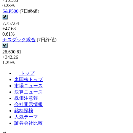
+151.83
0.28%
S&P500
(7日終値)
7,757.64
+47.68
0.61%
ナスダック総合
(7日終値)
26,690.61
+342.26
1.29%
トップ
米国株トップ
市場ニュース
決算ニュース
株価注意報
会社開示情報
銘柄探検
人気テーマ
証券会社比較