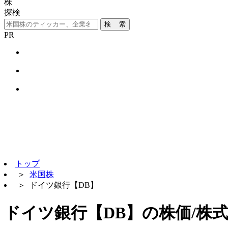
株
探検
検 索
PR
トップ
＞
米国株
＞
ドイツ銀行【DB】
ドイツ銀行【DB】の株価/株