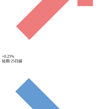
+0.25
%
短期
25日線