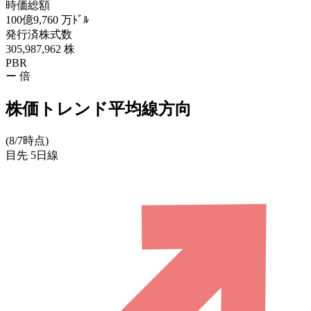
時価総額
100億9,760
万ﾄﾞﾙ
発行済株式数
305,987,962
株
PBR
ー
倍
株価トレンド平均線方向
(8/7時点)
目先
5日線