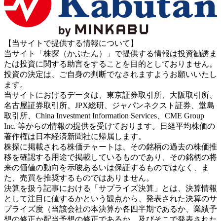
【当サイトで提供する情報について】
当サイト「株探（かぶたん）」で提供する情報は投資勧誘ま
たは投資に関する助言をすることを目的としておりません。
投資の決定は、ご自身の判断でなされますようお願いいたし
ます。
当サイトにおけるデータは、東京証券取引所、大阪取引所、
名古屋証券取引所、JPX総研、ジャパンネクスト証券、堂島
取引所、China Investment Information Services、CME Group
Inc. 等からの情報の提供を受けております。日経平均株価の
著作権は日本経済新聞社に帰属します。
株探に掲載される株価チャートは、その銘柄の過去の株価推
移を確認する用途で掲載しているものであり、その銘柄の将
来の価値の動向を示唆あるいは保証するものではなく、ま
た、売買を推奨するものではありません。
決算を扱う記事における「サプライズ決算」とは、決算情報
として注目に値するかという観点から、発表された決算のサ
プライズ度（当該会社の本決算か各四半期であるか、業績予
想の修正か配当予想の修正であるか、及びそこで発表された