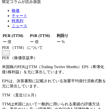
限定コラムが読み放題
株価
チャート
時系列
ニュース
PER (TTM)
PSR (TTM)
利回り
ー
倍
ー
倍
ー
%
PER
（TTM）
について
PER
（株価収益率）
米国株のPERはTTM（Trailing Twelve Months）EPS（希薄化
後1株利益）を元に算出しています。
EPSは、決算書類に記載されている加重平均発行済株式数を
元に算出しています。
TTM
（直近12ヵ月）
TTMは米国において一般的に用いられる業績の評価方法