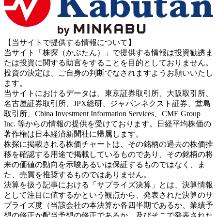
【当サイトで提供する情報について】
当サイト「株探（かぶたん）」で提供する情報は投資勧誘ま
たは投資に関する助言をすることを目的としておりません。
投資の決定は、ご自身の判断でなされますようお願いいたし
ます。
当サイトにおけるデータは、東京証券取引所、大阪取引所、
名古屋証券取引所、JPX総研、ジャパンネクスト証券、堂島
取引所、China Investment Information Services、CME Group
Inc. 等からの情報の提供を受けております。日経平均株価の
著作権は日本経済新聞社に帰属します。
株探に掲載される株価チャートは、その銘柄の過去の株価推
移を確認する用途で掲載しているものであり、その銘柄の将
来の価値の動向を示唆あるいは保証するものではなく、ま
た、売買を推奨するものではありません。
決算を扱う記事における「サプライズ決算」とは、決算情報
として注目に値するかという観点から、発表された決算のサ
プライズ度（当該会社の本決算か各四半期であるか、業績予
想の修正か配当予想の修正であるか、及びそこで発表された