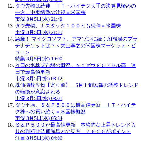
ダウ先物は続伸 ＩＴ・ハイテク大手の決算見極めの
一方、中東情勢の注視＝米国株
市況
8月5日(水) 21:48
ダウ先物、ナスダック１００とも続伸＝米国株
市況
8月5日(水) 21:25
急騰！ マイクロソフト、アマゾンに続くAI相場のプラ
チナチケットは？＜大山季之の米国株マーケット・ビ
ュー＞
特集
8月5日(水) 10:00
４日の米株式市場の概況、ＮＹダウ９０７ドル高 連
日で最高値更新
市況
8月5日(水) 08:12
株価指数先物【寄り前】 6月下旬以降の調整トレンド
の転換が意識される
市況
8月5日(水) 08:01
ダウ平均、Ｓ＆Ｐ５００は最高値更新 ＩＴ・ハイテ
ク株への買い続く＝米国株概況
市況
8月5日(水) 05:34
Ｓ＆Ｐ５００が最高値更新 本格的な上昇トレンド入
りの判断は時期尚早との見方 ７６２０がポイント
注目
8月5日(水) 04:00