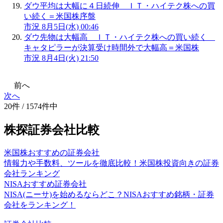
ダウ平均は大幅に４日続伸 ＩＴ・ハイテク株への買
い続く＝米国株序盤
市況
8月5日(水) 00:46
ダウ先物は大幅高 ＩＴ・ハイテク株への買い続く
キャタピラーが決算受け時間外で大幅高＝米国株
市況
8月4日(火) 21:50
前へ
次へ
20件 / 1574件中
株探証券会社比較
米国株おすすめの証券会社
情報力や手数料、ツールを徹底比較！米国株投資向きの証券
会社ランキング
NISAおすすめ証券会社
NISA(ニーサ)を始めるならどこ？NISAおすすめ銘柄・証券
会社をランキング！