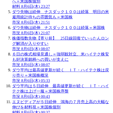
へ＝米国株個別
材料
8月6日(木) 23:27
ダウ先物は続伸 ナスダック１００は続落 明日の米
雇用統計待ちの雰囲気も＝米国株
市況
8月6日(木) 21:51
ダウ先物は続伸 ナスダック１００は続落＝米国株
市況
8月6日(木) 21:07
株価指数先物【寄り前】 25日線回復でいったんロン
グ解消が入りやすい
市況
8月6日(木) 08:07
６日の株式相場見通し＝強弱観対立、米ハイテク株安
も好決算銘柄への買いが支えに
市況
8月6日(木) 08:07
ダウ平均は最高値更新が続く ＩＴ・ハイテク株は戻
り売り＝米国株概況
市況
8月6日(木) 05:33
ダウ平均は５日続伸 最高値更新が続く ＩＴ・ハイ
テク株は上げ一服＝米国株序盤
市況
8月6日(木) 00:43
エヌビディアが５日続伸 鴻海の７月売上高の大幅な
伸びを材料視＝米国株個別
材料
8月6日(木) 00:37