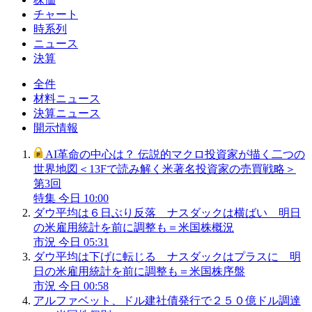
チャート
時系列
ニュース
決算
全件
材料ニュース
決算ニュース
開示情報
AI革命の中心は？ 伝説的マクロ投資家が描く二つの
世界地図＜13Fで読み解く米著名投資家の売買戦略＞
第3回
特集
今日 10:00
ダウ平均は６日ぶり反落 ナスダックは横ばい 明日
の米雇用統計を前に調整も＝米国株概況
市況
今日 05:31
ダウ平均は下げに転じる ナスダックはプラスに 明
日の米雇用統計を前に調整も＝米国株序盤
市況
今日 00:58
アルファベット、ドル建社債発行で２５０億ドル調達