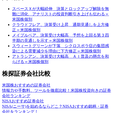
スペースＸが大幅続伸 決算とロックアップ解除を無
難に消化 アナリストの投資判断引き上げも伝わる＝
米国株個別
クラウドフレア、決算受け上昇 通期見通しを上方修
正＝米国株個別
メイプルベア、決算受け大幅高 予想を上回る第３四
半期の見通しを示す＝米国株個別
スウィートグリーンが下落 シクロスポラ症の集団感
染による需要減少を理由に下方修正＝米国株個別
アトラシアン、決算受け大幅高 ＡＩ普及の懸念を和
らげる＝米国株個別
株探証券会社比較
米国株おすすめの証券会社
情報力や手数料、ツールを徹底比較！米国株投資向きの証券
会社ランキング
NISAおすすめ証券会社
NISA(ニーサ)を始めるならどこ？NISAおすすめ銘柄・証券
会社をランキング！