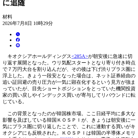
に追随
材料
2026年7月8日 10時29分
キオクシアホールディングス
<285A>
が朝安後に急速に切
り返す展開となった。ウリ気配スタートとなり寄り付き時点
で７万円大台を割り込んだが、その後は下げ渋りプラス圏に
浮上した。きょう一段安となった場合は、ネット証券経由の
追い証回避の売り圧力が一気に顕在化するという見方が強ま
っていたが、目先ショートポジションをとっていた機関投資
家の買い戻しやインデックス買いが寄与してリバウンドに転
じている。
この背景となったのが韓国株市場。ここ日経平均に多大な
影響を及ぼしている韓国ＫＯＳＰＩが、きょうは朝安後に一
気にプラス圏に切り返したことで、これに連動する買いがキ
オクシアにも反映された。ＫＯＳＰＩは韓国の半導体メモリ