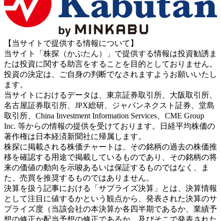
【当サイトで提供する情報について】
当サイト「株探（かぶたん）」で提供する情報は投資勧誘ま
たは投資に関する助言をすることを目的としておりません。
投資の決定は、ご自身の判断でなされますようお願いいたし
ます。
当サイトにおけるデータは、東京証券取引所、大阪取引所、
名古屋証券取引所、JPX総研、ジャパンネクスト証券、堂島
取引所、China Investment Information Services、CME Group
Inc. 等からの情報の提供を受けております。日経平均株価の
著作権は日本経済新聞社に帰属します。
株探に掲載される株価チャートは、その銘柄の過去の株価推
移を確認する用途で掲載しているものであり、その銘柄の将
来の価値の動向を示唆あるいは保証するものではなく、ま
た、売買を推奨するものではありません。
決算を扱う記事における「サプライズ決算」とは、決算情報
として注目に値するかという観点から、発表された決算のサ
プライズ度（当該会社の本決算か各四半期であるか、業績予
想の修正か配当予想の修正であるか、及びそこで発表された