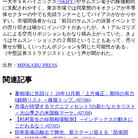
ー大手ＳＫハイニックス
<SKHY>
やサムスン電子の株価動向
に支配されやすく、東京市場では同業態のキオクシアが半導
体セクターの中でも先頭ランナーとしてバイアスがかかりや
すい。市場関係者からは「前日のサムスンの決算イベントで
の売り叩きは確かにインパクトがあったが、ＡＩアルゴリズ
ムによる空売りポジションもかなり積み上がっていた。きょ
うはサムスン・ショックの２周目ということもあって、売り
乗せが難しくいったんポジションを閉じた可能性がある」
（中堅証券ストラテジスト）という声が聞かれた。
出所：
MINKABU PRESS
関連記事
夏相場に先回り！ 26年12月期「上方修正」期待の有力
6銘柄リスト ＜株探トップ.. (07/06)
市場が待望するマグニフィセント7の新たなカタリスト
＜大山季之の米国株マーケ.. (07/08)
【杉村富生の短期相場観測】 ─インデックスの動きに
こだわるな！ (07/05)
防衛装備品輸出で脚光、新ステージ迎える「防衛関