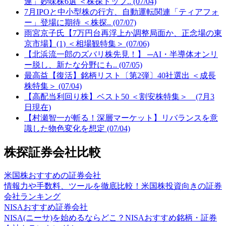
連」妙味株6選 ＜株探トップ.. (07/04)
7月IPOと中小型株の行方、自動運転関連「ティアフォ
ー」登場に期待 ＜株探.. (07/07)
雨宮京子氏【7万円台再浮上か調整局面か、正念場の東
京市場】(1) ＜相場観特集＞ (07/06)
【北浜流一郎のズバリ株先見！】 ─AI・半導体オンリ
ー脱し、新たな分野にも.. (07/05)
最高益【復活】銘柄リスト〔第2弾〕40社選出 ＜成長
株特集＞ (07/04)
【高配当利回り株】ベスト50 ＜割安株特集＞ (7月3
日現在)
【村瀬智一が斬る！深層マーケット】リバランスを意
識した物色変化を想定 (07/04)
株探証券会社比較
米国株おすすめの証券会社
情報力や手数料、ツールを徹底比較！米国株投資向きの証券
会社ランキング
NISAおすすめ証券会社
NISA(ニーサ)を始めるならどこ？NISAおすすめ銘柄・証券