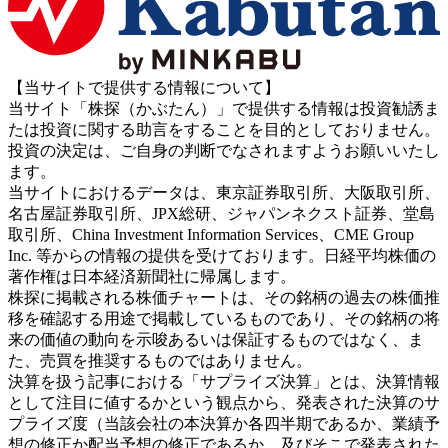
【当サイトで提供する情報について】
当サイト「株探（かぶたん）」で提供する情報は投資勧誘ま
たは投資に関する助言をすることを目的としておりません。
投資の決定は、ご自身の判断でなされますようお願いいたし
ます。
当サイトにおけるデータは、東京証券取引所、大阪取引所、
名古屋証券取引所、JPX総研、ジャパンネクスト証券、堂島
取引所、China Investment Information Services、CME Group
Inc. 等からの情報の提供を受けております。日経平均株価の
著作権は日本経済新聞社に帰属します。
株探に掲載される株価チャートは、その銘柄の過去の株価推
移を確認する用途で掲載しているものであり、その銘柄の将
来の価値の動向を示唆あるいは保証するものではなく、ま
た、売買を推奨するものではありません。
決算を扱う記事における「サプライズ決算」とは、決算情報
として注目に値するかという観点から、発表された決算のサ
プライズ度（当該会社の本決算か各四半期であるか、業績予
想の修正か配当予想の修正であるか、及びそこで発表された