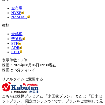
全市場
NYSE
NASDAQ
種類
全銘柄
普通株
ETF
ADR
REIT
表示件數：
0
件
株価：2026年08月06日 09:30現在
株価は15分ディレイ
リアルタイムに変更する
こちらは株探プレミアム 「
米国株プラン
」 または 「
日米セ
ットプラン
」
限定コンテンツ"
です。プランをご契約して見