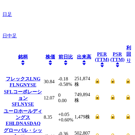
日足
日中足
利
PER
PSR
回
銘柄
株価
前日比
出来高
(TTM)
(TTM)
り
251,874
フレックスLNG
-0.18
30.84
-0.58
%
株
FLNG
NYSE
SFLコーポレーシ
749,894
0
12.07
ョン
株
0.00
SFL
NYSE
ユーロホールディ
+0.05
1,479
株
8.35
ングス
+0.60
%
EHLD
NASDAQ
グローバル・シッ
502,807
-0.36