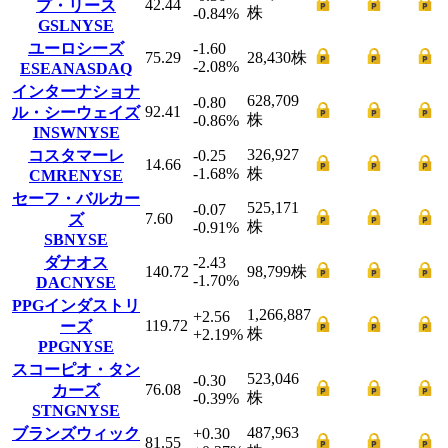
42.44
プ・リース
株
-0.84
%
GSL
NYSE
ユーロシーズ
-1.60
75.29
28,430
株
-2.08
%
ESEA
NASDAQ
インターナショナ
628,709
-0.80
92.41
ル・シーウェイズ
株
-0.86
%
INSW
NYSE
326,927
コスタマーレ
-0.25
14.66
-1.68
%
株
CMRE
NYSE
セーフ・バルカー
525,171
-0.07
7.60
ズ
株
-0.91
%
SB
NYSE
ダナオス
-2.43
140.72
98,799
株
-1.70
%
DAC
NYSE
PPGインダストリ
1,266,887
+2.56
119.72
ーズ
株
+2.19
%
PPG
NYSE
スコーピオ・タン
523,046
-0.30
76.08
カーズ
株
-0.39
%
STNG
NYSE
487,963
ブランズウィック
+0.30
81.55