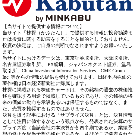
【当サイトで提供する情報について】
当サイト「株探（かぶたん）」で提供する情報は投資勧誘ま
たは投資に関する助言をすることを目的としておりません。
投資の決定は、ご自身の判断でなされますようお願いいたし
ます。
当サイトにおけるデータは、東京証券取引所、大阪取引所、
名古屋証券取引所、JPX総研、ジャパンネクスト証券、堂島
取引所、China Investment Information Services、CME Group
Inc. 等からの情報の提供を受けております。日経平均株価の
著作権は日本経済新聞社に帰属します。
株探に掲載される株価チャートは、その銘柄の過去の株価推
移を確認する用途で掲載しているものであり、その銘柄の将
来の価値の動向を示唆あるいは保証するものではなく、ま
た、売買を推奨するものではありません。
決算を扱う記事における「サプライズ決算」とは、決算情報
として注目に値するかという観点から、発表された決算のサ
プライズ度（当該会社の本決算か各四半期であるか、業績予
想の修正か配当予想の修正であるか、及びそこで発表された