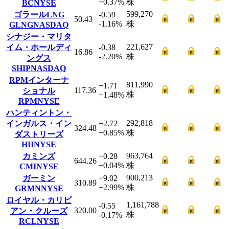
+0.37
%
株
BC
NYSE
599,270
ゴラールLNG
-0.59
50.43
-1.16
%
株
GLNG
NASDAQ
シナジー・マリタ
221,627
イム・ホールディ
-0.38
16.86
-2.20
%
株
ングス
SHIP
NASDAQ
RPMインターナ
811,990
+1.71
117.36
ショナル
株
+1.48
%
RPM
NYSE
ハンティントン・
292,818
インガルス・イン
+2.72
324.48
+0.85
%
株
ダストリーズ
HII
NYSE
963,764
カミンズ
+0.28
644.26
+0.04
%
株
CMI
NYSE
900,213
ガーミン
+9.02
310.89
+2.99
%
株
GRMN
NYSE
ロイヤル・カリビ
1,161,788
-0.55
320.00
アン・クルーズ
株
-0.17
%
RCL
NYSE