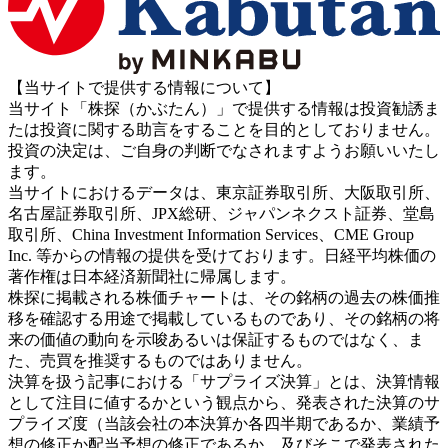
【当サイトで提供する情報について】
当サイト「株探（かぶたん）」で提供する情報は投資勧誘ま
たは投資に関する助言をすることを目的としておりません。
投資の決定は、ご自身の判断でなされますようお願いいたし
ます。
当サイトにおけるデータは、東京証券取引所、大阪取引所、
名古屋証券取引所、JPX総研、ジャパンネクスト証券、堂島
取引所、China Investment Information Services、CME Group
Inc. 等からの情報の提供を受けております。日経平均株価の
著作権は日本経済新聞社に帰属します。
株探に掲載される株価チャートは、その銘柄の過去の株価推
移を確認する用途で掲載しているものであり、その銘柄の将
来の価値の動向を示唆あるいは保証するものではなく、ま
た、売買を推奨するものではありません。
決算を扱う記事における「サプライズ決算」とは、決算情報
として注目に値するかという観点から、発表された決算のサ
プライズ度（当該会社の本決算か各四半期であるか、業績予
想の修正か配当予想の修正であるか、及びそこで発表された