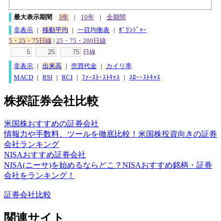
最大表示期間
3年
|
10年
|
全期間
非表示
|
移動平均
|
一目均衡表
|
ﾎﾞﾘﾝｼﾞｬｰ
5・25・75日線
|
25・75・200日線
日線
非表示
|
出来高
|
売買代金
|
カイリ率
MACD
|
RSI
|
RCI
|
ﾌｧｰｽﾄ･ｽﾄｷｬｽ
|
ｽﾛｰ･ｽﾄｷｬｽ
株探証券会社比較
米国株おすすめの証券会社
情報力や手数料、ツールを徹底比較！米国株投資向きの証券
会社ランキング
NISAおすすめ証券会社
NISA(ニーサ)を始めるならどこ？NISAおすすめ銘柄・証券
会社をランキング！
証券会社比較
関連サイト