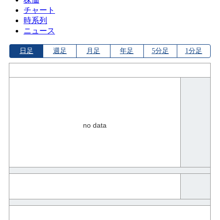
チャート
時系列
ニュース
日足
週足
月足
年足
5分足
1分足
no data