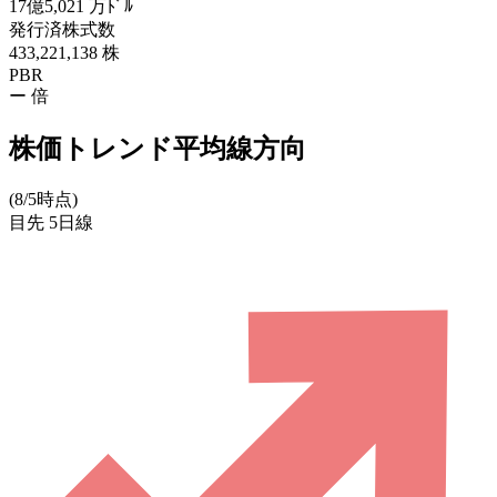
17億5,021
万ﾄﾞﾙ
発行済株式数
433,221,138
株
PBR
ー
倍
株価トレンド平均線方向
(8/5時点)
目先
5日線