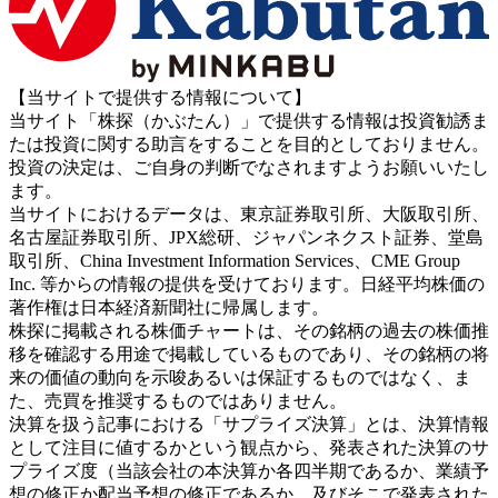
【当サイトで提供する情報について】
当サイト「株探（かぶたん）」で提供する情報は投資勧誘ま
たは投資に関する助言をすることを目的としておりません。
投資の決定は、ご自身の判断でなされますようお願いいたし
ます。
当サイトにおけるデータは、東京証券取引所、大阪取引所、
名古屋証券取引所、JPX総研、ジャパンネクスト証券、堂島
取引所、China Investment Information Services、CME Group
Inc. 等からの情報の提供を受けております。日経平均株価の
著作権は日本経済新聞社に帰属します。
株探に掲載される株価チャートは、その銘柄の過去の株価推
移を確認する用途で掲載しているものであり、その銘柄の将
来の価値の動向を示唆あるいは保証するものではなく、ま
た、売買を推奨するものではありません。
決算を扱う記事における「サプライズ決算」とは、決算情報
として注目に値するかという観点から、発表された決算のサ
プライズ度（当該会社の本決算か各四半期であるか、業績予
想の修正か配当予想の修正であるか、及びそこで発表された