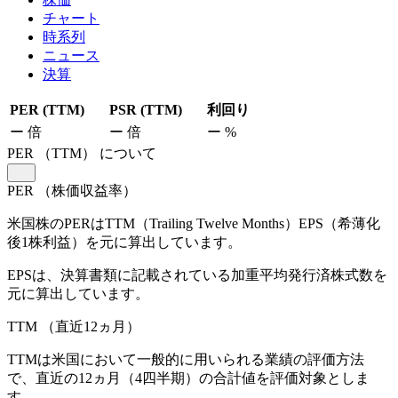
チャート
時系列
ニュース
決算
PER (TTM)
PSR (TTM)
利回り
ー
倍
ー
倍
ー
%
PER
（TTM）
について
PER
（株価収益率）
米国株のPERはTTM（Trailing Twelve Months）EPS（希薄化
後1株利益）を元に算出しています。
EPSは、決算書類に記載されている加重平均発行済株式数を
元に算出しています。
TTM
（直近12ヵ月）
TTMは米国において一般的に用いられる業績の評価方法
で、直近の12ヵ月（4四半期）の合計値を評価対象としま
す。