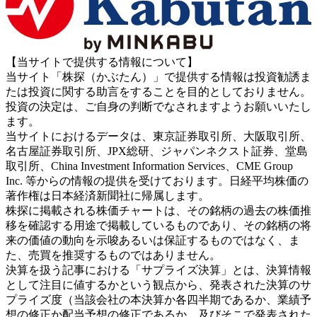
【当サイトで提供する情報について】
当サイト「株探（かぶたん）」で提供する情報は投資勧誘ま
たは投資に関する助言をすることを目的としておりません。
投資の決定は、ご自身の判断でなされますようお願いいたし
ます。
当サイトにおけるデータは、東京証券取引所、大阪取引所、
名古屋証券取引所、JPX総研、ジャパンネクスト証券、堂島
取引所、China Investment Information Services、CME Group
Inc. 等からの情報の提供を受けております。日経平均株価の
著作権は日本経済新聞社に帰属します。
株探に掲載される株価チャートは、その銘柄の過去の株価推
移を確認する用途で掲載しているものであり、その銘柄の将
来の価値の動向を示唆あるいは保証するものではなく、ま
た、売買を推奨するものではありません。
決算を扱う記事における「サプライズ決算」とは、決算情報
として注目に値するかという観点から、発表された決算のサ
プライズ度（当該会社の本決算か各四半期であるか、業績予
想の修正か配当予想の修正であるか、及びそこで発表された