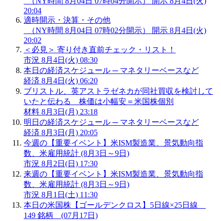
（NY時間 8月04日 07時04分開示）
開示
8月4日(火)
20:04
適時開示・決算・その他
（NY時間 8月04日 07時02分開示）
開示
8月4日(火)
20:02
＜必見＞ 寄り付き直前チェック・リスト！
市況
8月4日(火) 08:30
本日の経済スケジュール ─ マネタリーベースなど
経済
8月4日(火) 06:20
ブリストル、英アストラゼネカが同社買収を検討して
いたと伝わる 株価は小幅安＝米国株個別
材料
8月3日(月) 23:18
明日の経済スケジュール ─ マネタリーベースなど
経済
8月3日(月) 20:05
今週の【重要イベント】米ISM製造業、景気動向指
数、米雇用統計 (8月3日～9日)
市況
8月2日(日) 17:30
来週の【重要イベント】米ISM製造業、景気動向指
数、米雇用統計 (8月3日～9日)
市況
8月1日(土) 11:30
本日の米国株【ゴールデンクロス】5日線×25日線
149 銘柄 (07月17日)