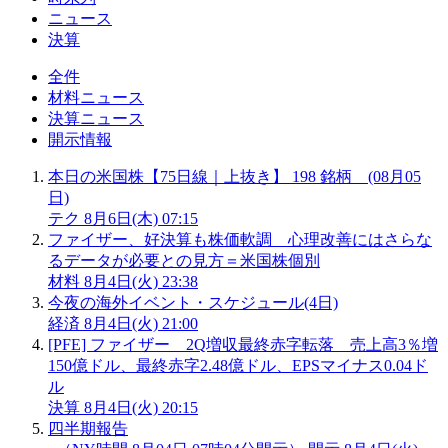
ニュース
決算
全件
材料ニュース
決算ニュース
開示情報
本日の米国株【75日線｜上抜き】 198 銘柄 (08月05
日)
テク
8月6日(木) 07:15
ファイザー、好決算も株価軟調 心理改善にはさらな
るデータが必要との見方＝米国株個別
材料
8月4日(火) 23:38
今夜の海外イベント・スケジュール(4日)
経済
8月4日(火) 21:00
[PFE] ファイザー 2Q増収最終赤字転落 売上高3％増
150億ドル、最終赤字2.48億ドル、EPSマイナス0.04ド
ル
決算
8月4日(火) 20:15
四半期報告