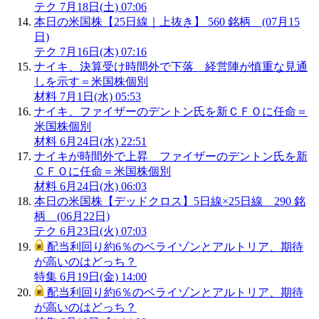
テク
7月18日(土) 07:06
本日の米国株【25日線｜上抜き】 560 銘柄 (07月15
日)
テク
7月16日(木) 07:16
ナイキ、決算受け時間外で下落 経営陣が慎重な見通
しを示す＝米国株個別
材料
7月1日(水) 05:53
ナイキ、ファイザーのデントン氏を新ＣＦＯに任命＝
米国株個別
材料
6月24日(水) 22:51
ナイキが時間外で上昇 ファイザーのデントン氏を新
ＣＦＯに任命＝米国株個別
材料
6月24日(水) 06:03
本日の米国株【デッドクロス】5日線×25日線 290 銘
柄 (06月22日)
テク
6月23日(火) 07:03
配当利回り約6％のベライゾンとアルトリア、期待
が高いのはどっち？
特集
6月19日(金) 14:00
配当利回り約6％のベライゾンとアルトリア、期待
が高いのはどっち？