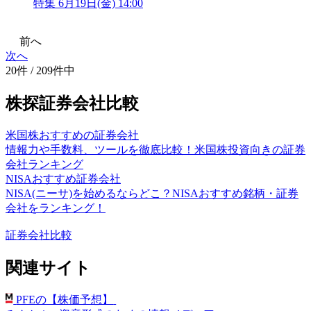
特集
6月19日(金) 14:00
前へ
次へ
20件 / 209件中
株探証券会社比較
米国株おすすめの証券会社
情報力や手数料、ツールを徹底比較！米国株投資向きの証券
会社ランキング
NISAおすすめ証券会社
NISA(ニーサ)を始めるならどこ？NISAおすすめ銘柄・証券
会社をランキング！
証券会社比較
関連サイト
PFEの【株価予想】