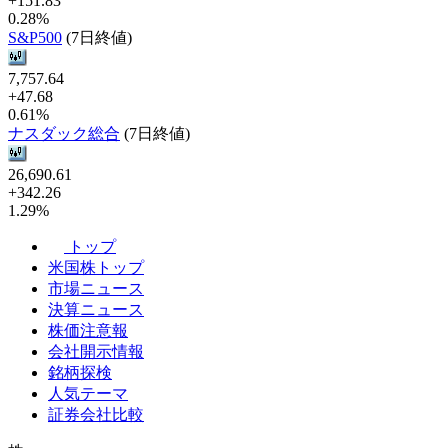
+151.83
0.28%
S&P500
(7日終値)
7,757.64
+47.68
0.61%
ナスダック総合
(7日終値)
26,690.61
+342.26
1.29%
トップ
米国株トップ
市場ニュース
決算ニュース
株価注意報
会社開示情報
銘柄探検
人気テーマ
証券会社比較