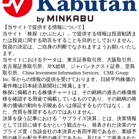
【当サイトで提供する情報について】
当サイト「株探（かぶたん）」で提供する情報は投資勧誘ま
たは投資に関する助言をすることを目的としておりません。
投資の決定は、ご自身の判断でなされますようお願いいたし
ます。
当サイトにおけるデータは、東京証券取引所、大阪取引所、
名古屋証券取引所、JPX総研、ジャパンネクスト証券、堂島
取引所、China Investment Information Services、CME Group
Inc. 等からの情報の提供を受けております。日経平均株価の
著作権は日本経済新聞社に帰属します。
株探に掲載される株価チャートは、その銘柄の過去の株価推
移を確認する用途で掲載しているものであり、その銘柄の将
来の価値の動向を示唆あるいは保証するものではなく、ま
た、売買を推奨するものではありません。
決算を扱う記事における「サプライズ決算」とは、決算情報
として注目に値するかという観点から、発表された決算のサ
プライズ度（当該会社の本決算か各四半期であるか、業績予
想の修正か配当予想の修正であるか、及びそこで発表された