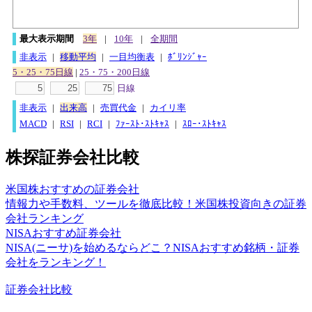
最大表示期間
3年
|
10年
|
全期間
非表示
|
移動平均
|
一目均衡表
|
ﾎﾞﾘﾝｼﾞｬｰ
5・25・75日線
|
25・75・200日線
日線
非表示
|
出来高
|
売買代金
|
カイリ率
MACD
|
RSI
|
RCI
|
ﾌｧｰｽﾄ･ｽﾄｷｬｽ
|
ｽﾛｰ･ｽﾄｷｬｽ
株探証券会社比較
米国株おすすめの証券会社
情報力や手数料、ツールを徹底比較！米国株投資向きの証券
会社ランキング
NISAおすすめ証券会社
NISA(ニーサ)を始めるならどこ？NISAおすすめ銘柄・証券
会社をランキング！
証券会社比較