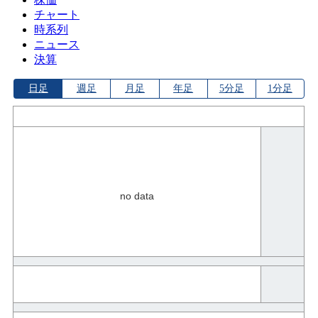
チャート
時系列
ニュース
決算
日足
週足
月足
年足
5分足
1分足
no data