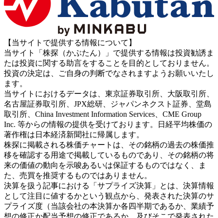
【当サイトで提供する情報について】
当サイト「株探（かぶたん）」で提供する情報は投資勧誘ま
たは投資に関する助言をすることを目的としておりません。
投資の決定は、ご自身の判断でなされますようお願いいたし
ます。
当サイトにおけるデータは、東京証券取引所、大阪取引所、
名古屋証券取引所、JPX総研、ジャパンネクスト証券、堂島
取引所、China Investment Information Services、CME Group
Inc. 等からの情報の提供を受けております。日経平均株価の
著作権は日本経済新聞社に帰属します。
株探に掲載される株価チャートは、その銘柄の過去の株価推
移を確認する用途で掲載しているものであり、その銘柄の将
来の価値の動向を示唆あるいは保証するものではなく、ま
た、売買を推奨するものではありません。
決算を扱う記事における「サプライズ決算」とは、決算情報
として注目に値するかという観点から、発表された決算のサ
プライズ度（当該会社の本決算か各四半期であるか、業績予
想の修正か配当予想の修正であるか、及びそこで発表された