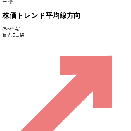
ー
倍
株価トレンド平均線方向
(8/6時点)
目先
5日線