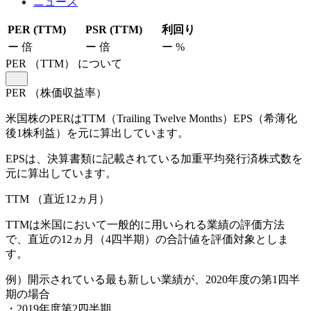
ニュース
PER (TTM)
PSR (TTM)
利回り
ー
倍
ー
倍
ー
%
PER
（TTM）
について
PER
（株価収益率）
米国株のPERはTTM（Trailing Twelve Months）EPS（希薄化
後1株利益）を元に算出しています。
EPSは、決算書類に記載されている加重平均発行済株式数を
元に算出しています。
TTM
（直近12ヵ月）
TTMは米国において一般的に用いられる業績の評価方法
で、直近の12ヵ月（4四半期）の合計値を評価対象としま
す。
例）開示されている最も新しい業績が、2020年度の第1四半
期の場合
・2019年度第2四半期