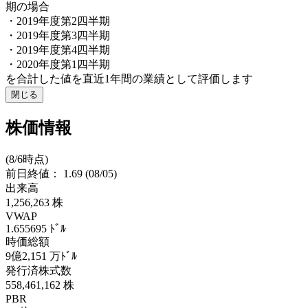
期の場合
・2019年度第2四半期
・2019年度第3四半期
・2019年度第4四半期
・2020年度第1四半期
を合計した値を直近1年間の業績として評価します
閉じる
株価情報
(8/6時点)
前日終値：
1.69
(08/05)
出来高
1,256,263
株
VWAP
1.655695
ﾄﾞﾙ
時価総額
9億2,151
万ﾄﾞﾙ
発行済株式数
558,461,162
株
PBR