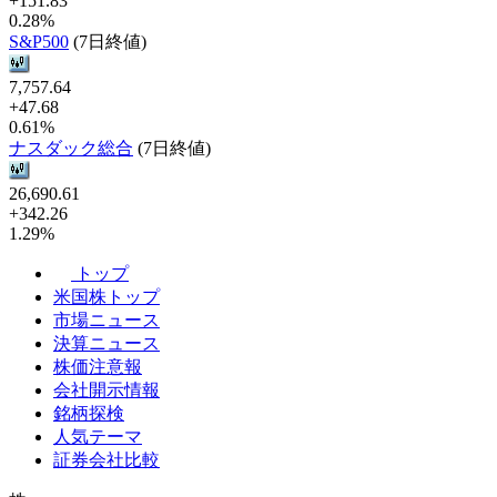
+151.83
0.28%
S&P500
(7日終値)
7,757.64
+47.68
0.61%
ナスダック総合
(7日終値)
26,690.61
+342.26
1.29%
トップ
米国株トップ
市場ニュース
決算ニュース
株価注意報
会社開示情報
銘柄探検
人気テーマ
証券会社比較