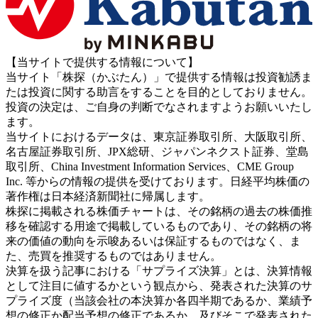
【当サイトで提供する情報について】
当サイト「株探（かぶたん）」で提供する情報は投資勧誘ま
たは投資に関する助言をすることを目的としておりません。
投資の決定は、ご自身の判断でなされますようお願いいたし
ます。
当サイトにおけるデータは、東京証券取引所、大阪取引所、
名古屋証券取引所、JPX総研、ジャパンネクスト証券、堂島
取引所、China Investment Information Services、CME Group
Inc. 等からの情報の提供を受けております。日経平均株価の
著作権は日本経済新聞社に帰属します。
株探に掲載される株価チャートは、その銘柄の過去の株価推
移を確認する用途で掲載しているものであり、その銘柄の将
来の価値の動向を示唆あるいは保証するものではなく、ま
た、売買を推奨するものではありません。
決算を扱う記事における「サプライズ決算」とは、決算情報
として注目に値するかという観点から、発表された決算のサ
プライズ度（当該会社の本決算か各四半期であるか、業績予
想の修正か配当予想の修正であるか、及びそこで発表された