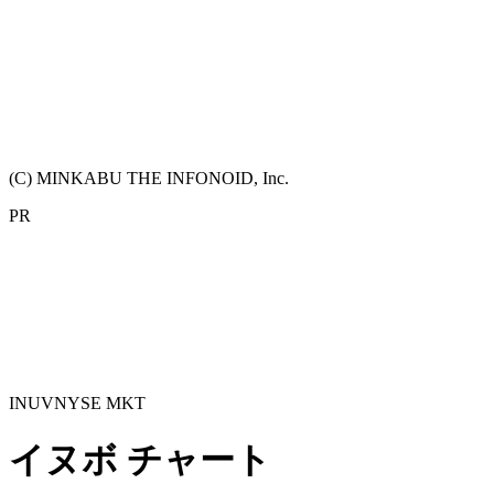
(C) MINKABU THE INFONOID, Inc.
PR
INUV
NYSE MKT
イヌボ
チャート