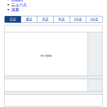
ニュース
決算
日足
週足
月足
年足
5分足
1分足
no data