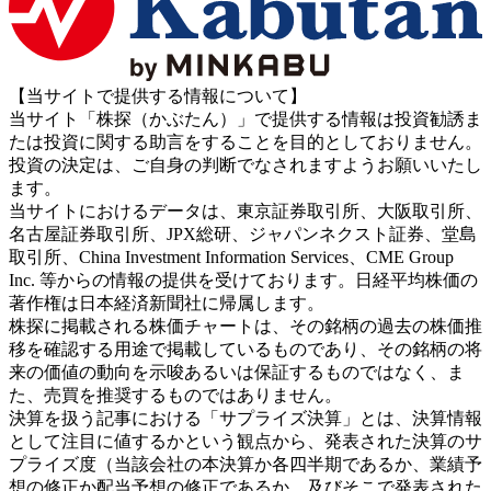
【当サイトで提供する情報について】
当サイト「株探（かぶたん）」で提供する情報は投資勧誘ま
たは投資に関する助言をすることを目的としておりません。
投資の決定は、ご自身の判断でなされますようお願いいたし
ます。
当サイトにおけるデータは、東京証券取引所、大阪取引所、
名古屋証券取引所、JPX総研、ジャパンネクスト証券、堂島
取引所、China Investment Information Services、CME Group
Inc. 等からの情報の提供を受けております。日経平均株価の
著作権は日本経済新聞社に帰属します。
株探に掲載される株価チャートは、その銘柄の過去の株価推
移を確認する用途で掲載しているものであり、その銘柄の将
来の価値の動向を示唆あるいは保証するものではなく、ま
た、売買を推奨するものではありません。
決算を扱う記事における「サプライズ決算」とは、決算情報
として注目に値するかという観点から、発表された決算のサ
プライズ度（当該会社の本決算か各四半期であるか、業績予
想の修正か配当予想の修正であるか、及びそこで発表された