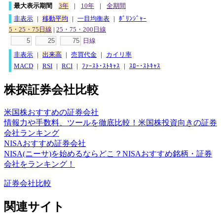
最大表示期間
3年
|
10年
|
全期間
非表示
|
移動平均
|
一目均衡表
|
ﾎﾞﾘﾝｼﾞｬｰ
5・25・75日線
|
25・75・200日線
日線
非表示
|
出来高
|
売買代金
|
カイリ率
MACD
|
RSI
|
RCI
|
ﾌｧｰｽﾄ･ｽﾄｷｬｽ
|
ｽﾛｰ･ｽﾄｷｬｽ
株探証券会社比較
米国株おすすめの証券会社
情報力や手数料、ツールを徹底比較！米国株投資向きの証券
会社ランキング
NISAおすすめ証券会社
NISA(ニーサ)を始めるならどこ？NISAおすすめ銘柄・証券
会社をランキング！
証券会社比較
関連サイト