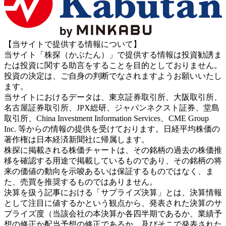
【当サイトで提供する情報について】
当サイト「株探（かぶたん）」で提供する情報は投資勧誘ま
たは投資に関する助言をすることを目的としておりません。
投資の決定は、ご自身の判断でなされますようお願いいたし
ます。
当サイトにおけるデータは、東京証券取引所、大阪取引所、
名古屋証券取引所、JPX総研、ジャパンネクスト証券、堂島
取引所、China Investment Information Services、CME Group
Inc. 等からの情報の提供を受けております。日経平均株価の
著作権は日本経済新聞社に帰属します。
株探に掲載される株価チャートは、その銘柄の過去の株価推
移を確認する用途で掲載しているものであり、その銘柄の将
来の価値の動向を示唆あるいは保証するものではなく、ま
た、売買を推奨するものではありません。
決算を扱う記事における「サプライズ決算」とは、決算情報
として注目に値するかという観点から、発表された決算のサ
プライズ度（当該会社の本決算か各四半期であるか、業績予
想の修正か配当予想の修正であるか、及びそこで発表された